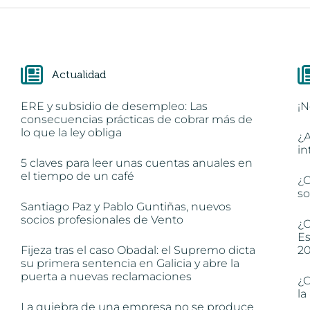
Actualidad
ERE y subsidio de desempleo: Las
¡N
consecuencias prácticas de cobrar más de
lo que la ley obliga
¿A
in
5 claves para leer unas cuentas anuales en
el tiempo de un café
¿C
so
Santiago Paz y Pablo Guntiñas, nuevos
socios profesionales de Vento
¿C
Es
Fijeza tras el caso Obadal: el Supremo dicta
2
su primera sentencia en Galicia y abre la
puerta a nuevas reclamaciones
¿C
la
La quiebra de una empresa no se produce