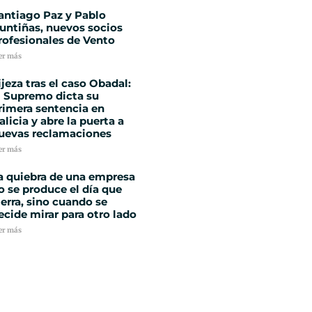
antiago Paz y Pablo
untiñas, nuevos socios
rofesionales de Vento
er más
ijeza tras el caso Obadal:
l Supremo dicta su
rimera sentencia en
alicia y abre la puerta a
uevas reclamaciones
er más
a quiebra de una empresa
o se produce el día que
ierra, sino cuando se
ecide mirar para otro lado
er más