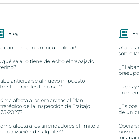
Blog
En
o contrate con un incumplidor!
¿Cabe a
sobre la
 qué salario tiene derecho el trabajador
terino?
¿El aba
presupon
abe anticiparse al nuevo impuesto
bre las grandes fortunas?
Luces y 
en el e
ómo afecta a las empresas el Plan
tratégico de la Inspección de Trabajo
¿Es posi
025-2027?
de un pr
ómo afecta a los arrendadores el límite a
Operars
 actualización del alquiler?
privada,
incapac