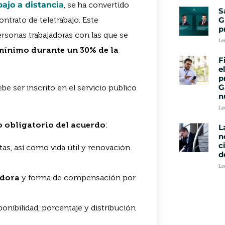
ajo a distancia
, se ha convertido
S
G
ntrato de teletrabajo. Este
p
rsonas trabajadoras con las que se
Le
mínimo durante un 30% de la
F
e
p
G
be ser inscrito en el servicio publico
n
Le
 obligatorio del acuerdo
:
L
n
c
tas, así como vida útil y renovación
d
Le
adora
y forma de compensación por
sponibilidad, porcentaje y distribución