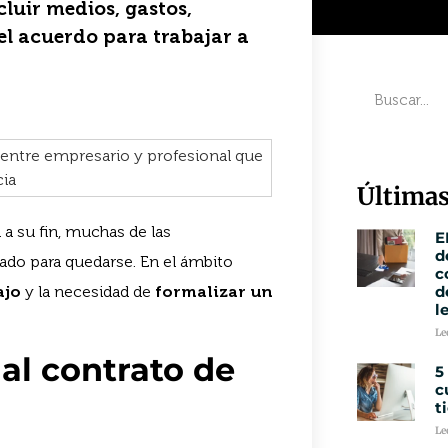
cluir medios, gastos,
el acuerdo para trabajar a
Últimas
 a su fin, muchas de las
E
d
ado para quedarse. En el ámbito
c
ajo
y la necesidad de
formalizar un
d
l
Le
al contrato de
5
c
t
Le