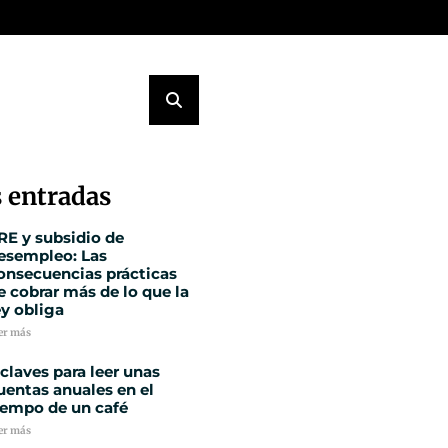
 entradas
RE y subsidio de
esempleo: Las
onsecuencias prácticas
e cobrar más de lo que la
ey obliga
er más
 claves para leer unas
uentas anuales en el
iempo de un café
er más