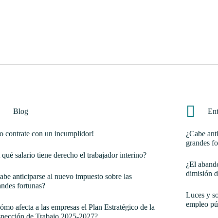
Blog
Ent
o contrate con un incumplidor!
¿Cabe anti
grandes fo
 qué salario tiene derecho el trabajador interino?
¿El abando
dimisión d
abe anticiparse al nuevo impuesto sobre las
andes fortunas?
Luces y so
empleo pú
ómo afecta a las empresas el Plan Estratégico de la
spección de Trabajo 2025-2027?