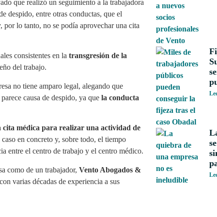
vado que realizó un seguimiento a la trabajadora
de despido, entre otras conductas, que el
, por lo tanto, no se podía aprovechar una cita
Fi
les consistentes en la
transgresión de la
S
ño del trabajo.
se
p
resa no tiene amparo legal, alegando que
Le
 parece causa de despido, ya que
la conducta
cita médica para realizar una actividad de
L
e caso en concreto y, sobre todo, el tiempo
se
ia entre el centro de trabajo y el centro médico.
si
pa
resa como de un trabajador,
Vento Abogados &
Le
con varias décadas de experiencia a sus