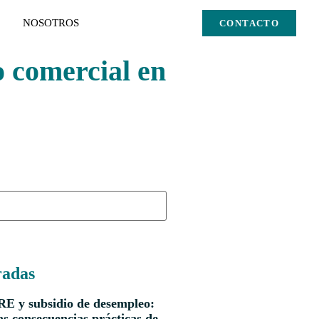
NOSOTROS
CONTACTO
o comercial en
radas
RE y subsidio de desempleo:
s consecuencias prácticas de