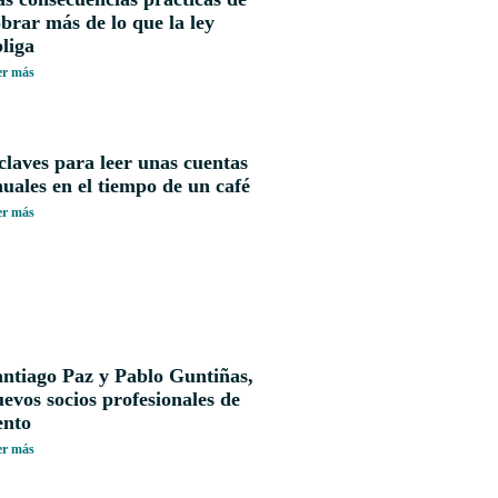
brar más de lo que la ley
liga
er más
claves para leer unas cuentas
uales en el tiempo de un café
er más
antiago Paz y Pablo Guntiñas,
evos socios profesionales de
ento
er más