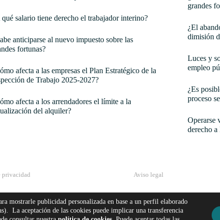
grandes fo
 qué salario tiene derecho el trabajador interino?
¿El abando
dimisión d
abe anticiparse al nuevo impuesto sobre las
andes fortunas?
Luces y so
empleo pú
ómo afecta a las empresas el Plan Estratégico de la
spección de Trabajo 2025-2027?
¿Es posibl
proceso se
ómo afecta a los arrendadores el límite a la
tualización del alquiler?
Operarse v
derecho a 
e privacidad
Aviso legal
para mostrarle publicidad personalizada en base a un perfil elaborado
das). La aceptación de las cookies puede implicar una transferencia
© All Rights Reserved
de consultar nuestra
política de cookies
. Puede aceptar todas las