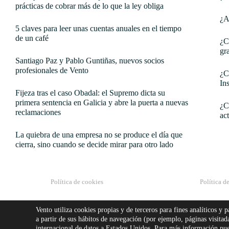
prácticas de cobrar más de lo que la ley obliga
¿A
5 claves para leer unas cuentas anuales en el tiempo
de un café
¿C
gr
Santiago Paz y Pablo Guntiñas, nuevos socios
profesionales de Vento
¿C
In
Fijeza tras el caso Obadal: el Supremo dicta su
primera sentencia en Galicia y abre la puerta a nuevas
¿C
reclamaciones
ac
La quiebra de una empresa no se produce el día que
cierra, sino cuando se decide mirar para otro lado
Política de cookies
Política d
Síguenos
Vento utiliza cookies propias y de terceros para fines analíticos y 
a partir de sus hábitos de navegación (por ejemplo, páginas visita
internacional de datos a Estados Unidos. Para más información pue