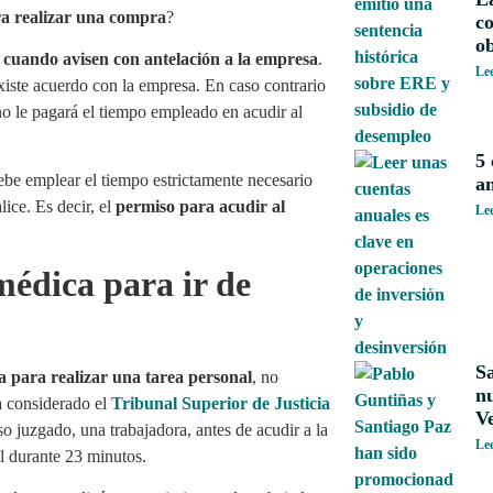
ra realizar una compra
?
co
ob
y cuando avisen con antelación a la empresa
.
Le
existe acuerdo con la empresa. En caso contrario
no le pagará el tiempo empleado en acudir al
5 
 debe emplear el tiempo estrictamente necesario
an
lice. Es decir, el
permiso para acudir al
Le
médica para ir de
S
 para realizar una tarea personal
, no
nu
a considerado el
Tribunal Superior de Justicia
V
o juzgado, una trabajadora, antes de acudir a la
Le
l durante 23 minutos.