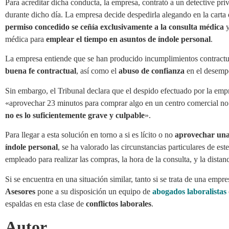
Para acreditar dicha conducta, la empresa, contrató a un detective pri
durante dicho día. La empresa decide despedirla alegando en la carta 
permiso concedido se ceñía exclusivamente a la consulta médica
y
médica para
emplear el tiempo en asuntos de índole personal
.
La empresa entiende que se han producido incumplimientos contractua
buena fe contractual
, así como el
abuso de confianza
en el desempe
Sin embargo, el Tribunal declara que el despido efectuado por la emp
«aprovechar 23 minutos para comprar algo en un centro comercial no
no es lo suficientemente grave y culpable
».
Para llegar a esta solución en torno a si es lícito o no
aprovechar una 
índole personal
, se ha valorado las circunstancias particulares de est
empleado para realizar las compras, la hora de la consulta, y la distanc
Si se encuentra en una situación similar, tanto si se trata de una emp
Asesores
pone a su disposición un equipo de
abogados laboralistas
espaldas en esta clase de
conflictos laborales
.
Autor