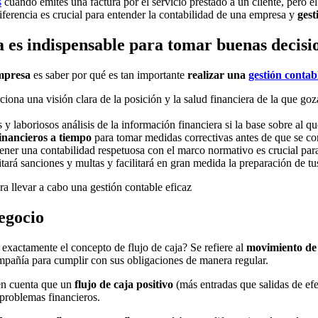
s
cuando emites una factura por el servicio prestado a un cliente, pero el
ferencia es crucial para entender la contabilidad de una empresa y
gest
a es indispensable para tomar buenas decisi
empresa
es saber por qué es tan importante
realizar una
gestión contab
iona una visión clara de la posición y la salud financiera de la que goz
s y laboriosos análisis de la información financiera si la base sobre al 
inancieros a tiempo
para tomar medidas correctivas antes de que se c
ener una contabilidad respetuosa con el marco normativo es crucial par
itará sanciones y multas y facilitará en gran medida la preparación de tus
negocio
 exactamente el concepto de flujo de caja? Se refiere al
movimiento de 
compañía para cumplir con sus obligaciones de manera regular.
en cuenta que un
flujo de caja positivo
(más entradas que salidas de ef
 problemas financieros.