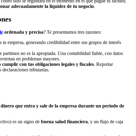
 cobro solo se registrará en el momento en el que pague tu factura;
ionar adecuadamente la liquidez de tu negocio
.
ones
le
ordenada y precisa
? Te presentamos tres razones:
a tu empresa, generando credibilidad entre sus grupos de interés
que partimos no es la apropiada. Una contabilidad fiable, con datos
onviertan en problemas mayores.
a
cumplir con tus obligaciones legales y fiscales
. Reportar
 declaraciones tributarias.
dinero que entra y sale de la empresa durante un periodo de
ectivo) es un signo de
buena salud financiera
, y un flujo de caja