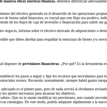
de manera eficaz nuestras finanzas
, debemos diferenciar adecuadament
blamos del efectivo generado en el desarrollo de las operaciones propia
ce de buena salud financiera, es crucial que este flujo sea positivo, ind
ente de los flujos de caja de inversión o financiación para cubrir sus g
stro negocio, informa sobre el efectivo derivado de adquisiciones o desi
nible que debes diseñar para respaldar la estructura de bienes y/o servi
tal disponer de
previsiones financieras
. ¿Por qué? Es la herramienta e
ablecer los pasos a seguir y fijar los recursos que necesitamos para logr
r potenciales errores. Recuerda: normalmente, siempre habrá gastos ine
 adecuado es el primer paso, pero de nada servirá si olvidamos revisar
 los ajustes necesarios para alcanzar tus objetivos.
e sabios. Que no te asuste modificar tus previsiones, aun cuando necesi
vas estrategias. De este modo, podrás adaptarte rápidamente a la nueva