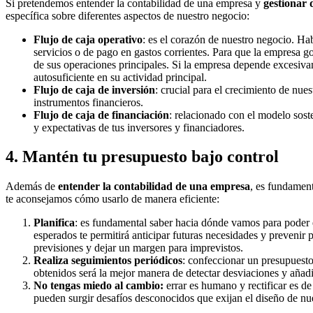
Si pretendemos entender la contabilidad de una empresa y
gestionar 
específica sobre diferentes aspectos de nuestro negocio:
Flujo de caja operativo
: es el corazón de nuestro negocio. Ha
servicios o de pago en gastos corrientes. Para que la empresa go
de sus operaciones principales. Si la empresa depende excesivam
autosuficiente en su actividad principal.
Flujo de caja de inversión
: crucial para el crecimiento de nue
instrumentos financieros.
Flujo de caja de financiación
: relacionado con el modelo soste
y expectativas de tus inversores y financiadores.
4. Mantén tu presupuesto bajo control
Además de
entender la contabilidad de una empresa
, es fundamen
te aconsejamos cómo usarlo de manera eficiente:
Planifica
: es fundamental saber hacia dónde vamos para poder est
esperados te permitirá anticipar futuras necesidades y preveni
previsiones y dejar un margen para imprevistos.
Realiza seguimientos periódicos
: confeccionar un presupuesto
obtenidos será la mejor manera de detectar desviaciones y añadir
No tengas miedo al cambio:
errar es humano y rectificar es d
pueden surgir desafíos desconocidos que exijan el diseño de nue