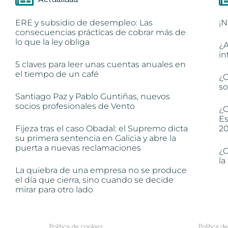
ERE y subsidio de desempleo: Las
¡N
consecuencias prácticas de cobrar más de
lo que la ley obliga
¿A
in
5 claves para leer unas cuentas anuales en
el tiempo de un café
¿C
so
Santiago Paz y Pablo Guntiñas, nuevos
socios profesionales de Vento
¿C
Es
Fijeza tras el caso Obadal: el Supremo dicta
2
su primera sentencia en Galicia y abre la
puerta a nuevas reclamaciones
¿C
la
La quiebra de una empresa no se produce
el día que cierra, sino cuando se decide
mirar para otro lado
Política de cookies
Política d