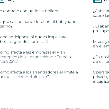
o contrate con un incumplidor!
¿Cabe a
sobre la
 qué salario tiene derecho el trabajador
terino?
¿El aba
presupon
abe anticiparse al nuevo impuesto
bre las grandes fortunas?
Luces y 
en el e
ómo afecta a las empresas el Plan
tratégico de la Inspección de Trabajo
¿Es posi
025-2027?
de un pr
ómo afecta a los arrendadores el límite a
Operars
 actualización del alquiler?
privada,
incapac
e privacidad
Aviso legal