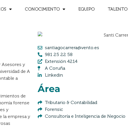
IOS
CONOCIMIENTO
EQUIPO
TALENTO
santiagocarrera@vento.es
981 25 22 58
Extensión 4214
y Asesores y
A Coruña
iversidad de A
Linkedin
ontable a
Área
cimientos de
Tributario & Contabilidad
onomía forense
Forensic
les y
Consultoría e Inteligencia de Negocio
e la empresa y
rosas