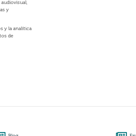
 audiovisual,
as y
 y la analítica
tos de
Blog
En