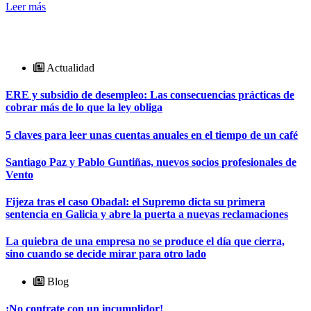
Leer más
Actualidad
ERE y subsidio de desempleo: Las consecuencias prácticas de
cobrar más de lo que la ley obliga
5 claves para leer unas cuentas anuales en el tiempo de un café
Santiago Paz y Pablo Guntiñas, nuevos socios profesionales de
Vento
Fijeza tras el caso Obadal: el Supremo dicta su primera
sentencia en Galicia y abre la puerta a nuevas reclamaciones
La quiebra de una empresa no se produce el día que cierra,
sino cuando se decide mirar para otro lado
Blog
¡No contrate con un incumplidor!