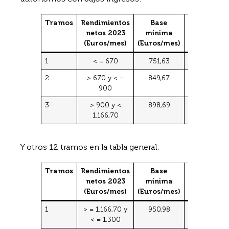
Tramos
Rendimientos
Base
Base
netos 2023
mínima
máxima
(Euros/mes)
(Euros/mes)
(Euros/mes
1
< = 670
751,63
849,66
2
> 670 y < =
849,67
900
900
3
> 900 y <
898,69
1.166,70
1.166,70
Y otros 12 tramos en la tabla general:
Tramos
Rendimientos
Base
Base
netos 2023
mínima
máxima
(Euros/mes)
(Euros/mes)
(Euros/mes
1
> = 1.166,70 y
950,98
1.300
< = 1.300