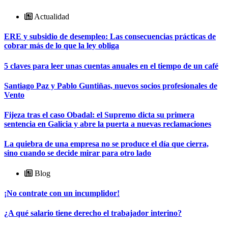
Actualidad
ERE y subsidio de desempleo: Las consecuencias prácticas de
cobrar más de lo que la ley obliga
5 claves para leer unas cuentas anuales en el tiempo de un café
Santiago Paz y Pablo Guntiñas, nuevos socios profesionales de
Vento
Fijeza tras el caso Obadal: el Supremo dicta su primera
sentencia en Galicia y abre la puerta a nuevas reclamaciones
La quiebra de una empresa no se produce el día que cierra,
sino cuando se decide mirar para otro lado
Blog
¡No contrate con un incumplidor!
¿A qué salario tiene derecho el trabajador interino?