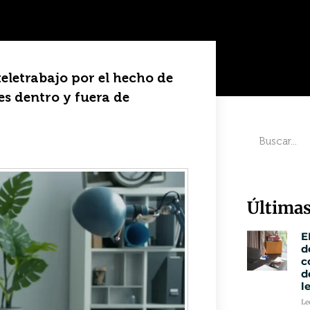
teletrabajo por el hecho de
es dentro y fuera de
Últimas
E
d
c
d
l
Le