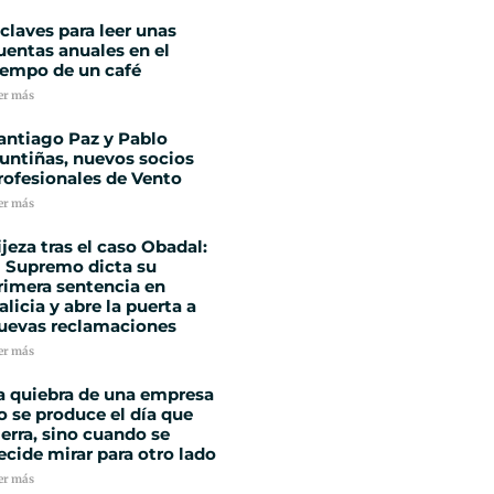
 claves para leer unas
uentas anuales en el
iempo de un café
er más
antiago Paz y Pablo
untiñas, nuevos socios
rofesionales de Vento
er más
ijeza tras el caso Obadal:
l Supremo dicta su
rimera sentencia en
alicia y abre la puerta a
uevas reclamaciones
er más
a quiebra de una empresa
o se produce el día que
ierra, sino cuando se
ecide mirar para otro lado
er más