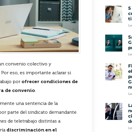
5
c
t
Le
S
G
p
Le
un convenio colectivo y
F
e
Por eso, es importante aclarar si
p
rabajo por
ofrecer condiciones de
G
n
era de convenio
.
Le
emente una sentencia de la
L
n
 por parte del sindicato demandante
c
es de teletrabajo distintas a
d
Le
ría
discriminación en el