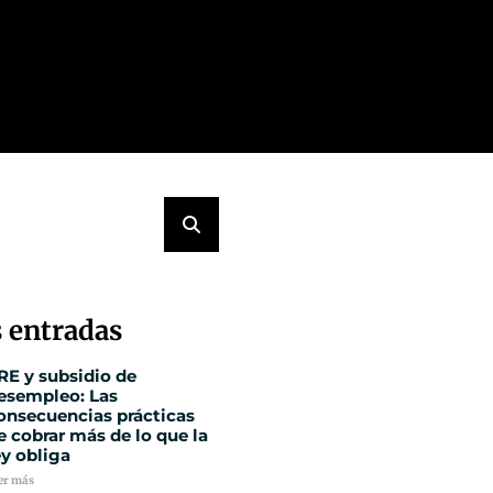
 entradas
RE y subsidio de
esempleo: Las
onsecuencias prácticas
e cobrar más de lo que la
ey obliga
er más