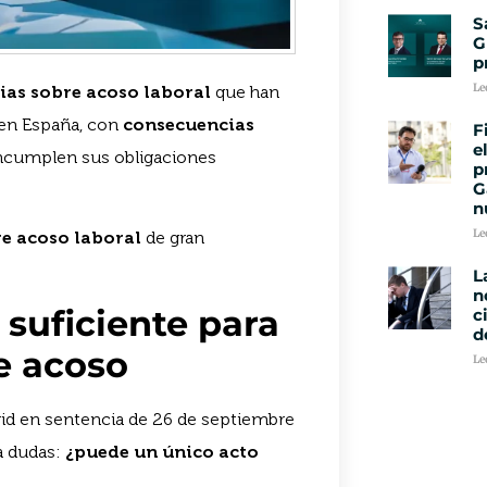
S
G
p
Le
ias sobre acoso laboral
que han
l en España, con
consecuencias
F
e
ncumplen sus obligaciones
p
G
n
Le
re acoso laboral
de gran
L
n
 suficiente para
c
d
e acoso
Le
rid en sentencia de 26 de septiembre
a dudas:
¿puede un único acto