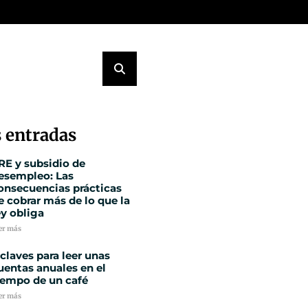
 entradas
RE y subsidio de
esempleo: Las
onsecuencias prácticas
e cobrar más de lo que la
ey obliga
er más
 claves para leer unas
uentas anuales en el
iempo de un café
er más