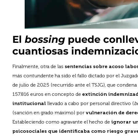
El
bossing
puede conllev
cuantiosas indemnizaci
Finalmente, otra de las
sentencias sobre acoso labo
más contundente ha sido el fallo dictado por el Juzgad
de julio de 2025 (recurrido ante el TSJG), que condena
157.816 euros en concepto de
extinción indemnizad
institucional
llevado a cabo por personal directivo (
b
(sanción en grado máximo) por
vulneración de der
Estableciendo como agravante el hecho de
ignorar un
psicosociales que identificaba como riesgo grav