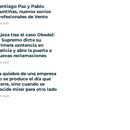
antiago Paz y Pablo
untiñas, nuevos socios
rofesionales de Vento
er más
ijeza tras el caso Obadal:
l Supremo dicta su
rimera sentencia en
alicia y abre la puerta a
uevas reclamaciones
er más
a quiebra de una empresa
o se produce el día que
ierra, sino cuando se
ecide mirar para otro lado
er más