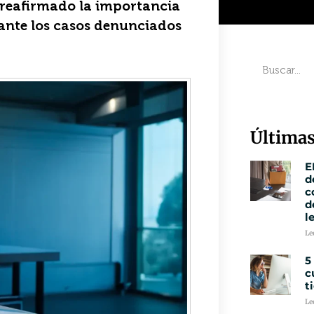
 reafirmado la importancia
 ante los casos denunciados
Últimas
E
d
c
d
l
Le
5
c
t
Le