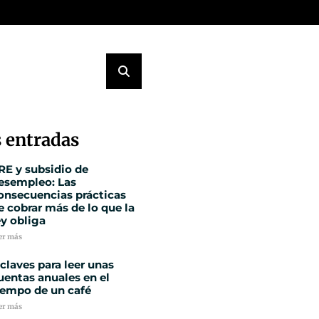
 entradas
RE y subsidio de
esempleo: Las
onsecuencias prácticas
e cobrar más de lo que la
ey obliga
er más
 claves para leer unas
uentas anuales en el
iempo de un café
er más