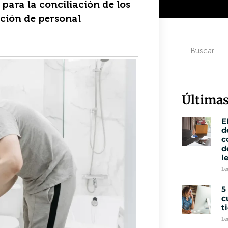
para la conciliación de los
ción de personal
Últimas
E
d
c
d
l
Le
5
c
t
Le