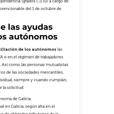
pendencia (grados I, II III) a cargo de
bvencionable del 1 de octubre de
de las ayudas
 los autónomos
ciliación de los autónomos
las
TA o en el régimen de trabajadores
. Así como las personas mutualistas.
os de las sociedades mercantiles,
ndividual, siempre y cuando cumplan,
 la solicitud:
ónoma de Galicia.
al en Galicia, según alta en el
 de obligados tributarios de la