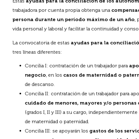
Estas
ayudas para la conciliación de los autóno
trabajadora por cuenta propia obtenga una
compensac
persona durante un período máximo de un año
,
vida personal y laboral y facilitar la continuidad y con
La convocatoria de estas
ayudas para la conciliac
tres líneas diferentes:
Concilia I: contratación de un trabajador para
apo
negocio
, en los
casos de maternidad o pate
de descanso.
Concilia II: contratación de un trabajador para a
cuidado de menores, mayores y/o personas 
(grados I, II y III) a su cargo, independientemente
de maternidad o paternidad.
Concilia III: se apoyarán los
gastos de los serv