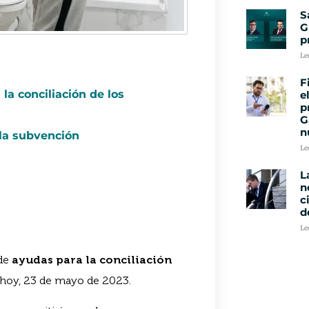
S
G
p
Le
F
la conciliación de los
e
p
G
n
la subvención
Le
L
n
c
d
Le
 de
ayudas para la conciliación
e hoy, 23 de mayo de 2023.