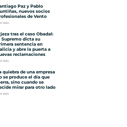
antiago Paz y Pablo
untiñas, nuevos socios
rofesionales de Vento
er más
ijeza tras el caso Obadal:
l Supremo dicta su
rimera sentencia en
alicia y abre la puerta a
uevas reclamaciones
er más
a quiebra de una empresa
o se produce el día que
ierra, sino cuando se
ecide mirar para otro lado
er más