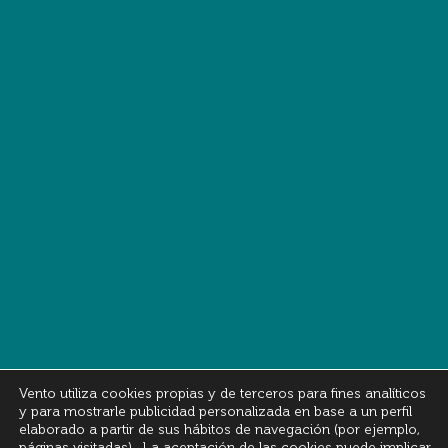
Vento utiliza cookies propias y de terceros para fines analíticos
y para mostrarle publicidad personalizada en base a un perfil
elaborado a partir de sus hábitos de navegación (por ejemplo,
páginas visitadas). La aceptación de las cookies puede implicar