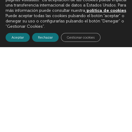
una transferencia internacional de datos a Estados Unidos. Para
más información puede consultar nuestra
política de cookies
.
Puede aceptar todas las cookies pulsando el botón “aceptar” o
denegar su uso o configurarlas pulsando el botón “Denegar” o
“Gestionar Cookies”.
Aceptar
Rechazar
Gestionar cookies