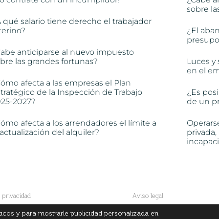
sobre la
 qué salario tiene derecho el trabajador
terino?
¿El aba
presupon
abe anticiparse al nuevo impuesto
bre las grandes fortunas?
Luces y 
en el e
ómo afecta a las empresas el Plan
tratégico de la Inspección de Trabajo
¿Es posi
025-2027?
de un pr
ómo afecta a los arrendadores el límite a
Operars
 actualización del alquiler?
privada,
incapac
e privacidad
Aviso legal
íticos y para mostrarle publicidad personalizada en