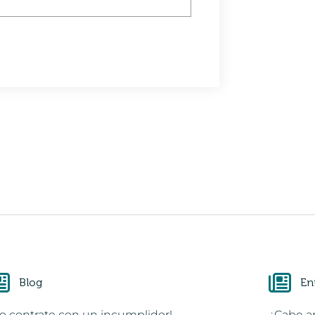
Blog
En
o contrate con un incumplidor!
¿Cabe a