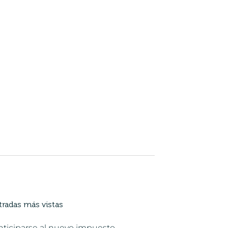
tradas más vistas
nticiparse al nuevo impuesto