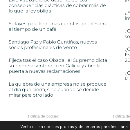
consecuencias prácticas de cobrar más de
lo que la ley obliga
¿A
in
5 claves para leer unas cuentas anuales en
el tiempo de un café
¿C
so
Santiago Paz y Pablo Guntiñas, nuevos
socios profesionales de Vento
¿C
Es
Fijeza tras el caso Obadal: el Supremo dicta
2
su primera sentencia en Galicia y abre la
puerta a nuevas reclamaciones
¿C
la
La quiebra de una empresa no se produce
el día que cierra, sino cuando se decide
mirar para otro lado
Política de cookies
Política d
Vento utiliza cookies propias y de terceros para fines anal