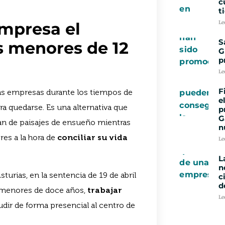
c
t
Le
mpresa el
S
os menores de 12
G
p
Le
F
las empresas durante los tiempos de
e
ra quedarse. Es una alternativa que
p
G
tan de paisajes de ensueño mientras
n
res a la hora de
conciliar su vida
Le
L
n
sturias, en la sentencia de 19 de abril
c
d
 menores de doce años,
trabajar
Le
udir de forma presencial al centro de