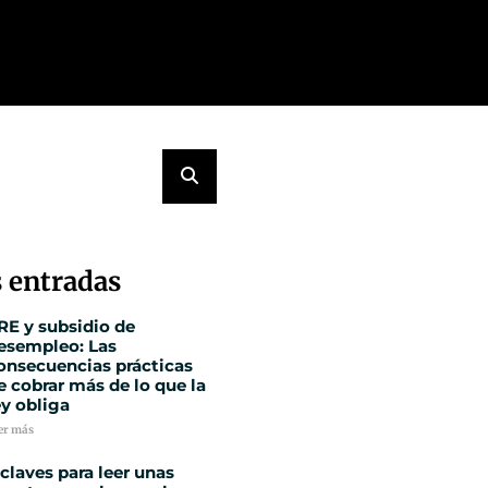
 entradas
RE y subsidio de
esempleo: Las
onsecuencias prácticas
e cobrar más de lo que la
ey obliga
er más
 claves para leer unas