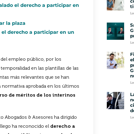
c
alado el derecho a participar en
t
Le
r la plaza
S
G
 el derecho a participar en un
p
Le
F
 del empleo público, por los
e
p
temporalidad en las plantillas de las
G
n
untas más relevantes que se han
Le
a normativa aprobada en los últimos
L
so de méritos de los interinos
n
c
d
o Abogados & Asesores ha dirigido
Le
allego ha reconocido el
derecho a