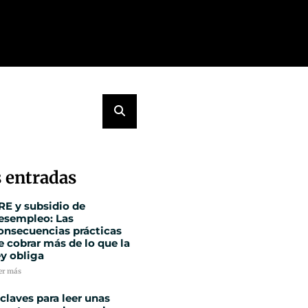
 entradas
RE y subsidio de
esempleo: Las
onsecuencias prácticas
e cobrar más de lo que la
ey obliga
er más
 claves para leer unas