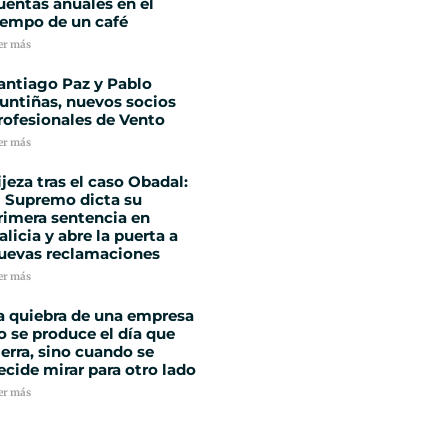
uentas anuales en el
iempo de un café
er más
antiago Paz y Pablo
untiñas, nuevos socios
rofesionales de Vento
er más
ijeza tras el caso Obadal:
l Supremo dicta su
rimera sentencia en
alicia y abre la puerta a
uevas reclamaciones
er más
a quiebra de una empresa
o se produce el día que
ierra, sino cuando se
ecide mirar para otro lado
er más