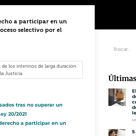
echo a participar en un
ceso selectivo por el
Últimas
E
d
c
esados tras no superar un
d
l
Ley 20/2021
Le
 derecho a participar en un
5