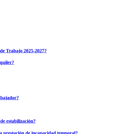
n de Trabajo 2025-2027?
lquiler?
rabajador?
 de estabilización?
la prestación de incapacidad temporal?