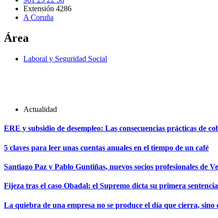
Extensión 4286
A Coruña
Área
Laboral y Seguridad Social
Actualidad
ERE y subsidio de desempleo: Las consecuencias prácticas de cobr
5 claves para leer unas cuentas anuales en el tiempo de un café
Santiago Paz y Pablo Guntiñas, nuevos socios profesionales de V
Fijeza tras el caso Obadal: el Supremo dicta su primera sentencia
La quiebra de una empresa no se produce el día que cierra, sino