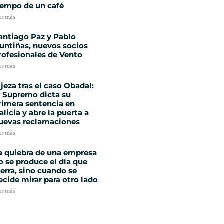
iempo de un café
er más
antiago Paz y Pablo
untiñas, nuevos socios
rofesionales de Vento
er más
ijeza tras el caso Obadal:
l Supremo dicta su
rimera sentencia en
alicia y abre la puerta a
uevas reclamaciones
er más
a quiebra de una empresa
o se produce el día que
ierra, sino cuando se
ecide mirar para otro lado
er más