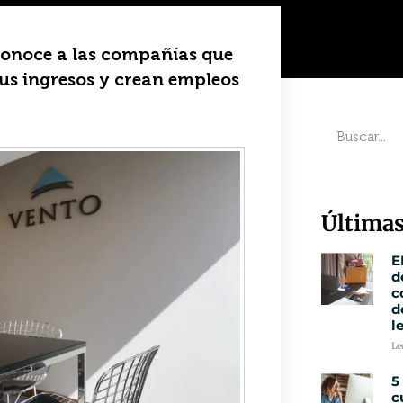
conoce a las compañías que
us ingresos y crean empleos
Últimas
E
d
c
d
l
Le
5
c