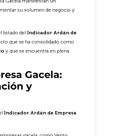
sa Gacela manifiestan un
umentar su volumen de negocio y
l listado del
Indicador Ardán de
ecto que se ha consolidado como
go
y que se encuentra en plena
resa Gacela:
ción y
el
Indicador Ardán de Empresa
s empresas gacela, como Vento