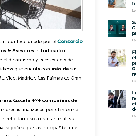
t
Le
S
G
p
Le
rdán, confeccionado por el
Consorcio
os & Asesores
el
Indicador
F
e
ce el dinamismo y la estrategia de
p
G
urídicos que cuenta con
más de un
n
a, Vigo, Madrid y Las Palmas de Gran
Le
L
n
presa Gacela 474 compañías de
c
d
 empresas analizadas por el informe.
Le
an hecho famoso a este animal: su
ial significa que las compañías que