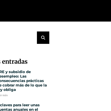
 entradas
RE y subsidio de
esempleo: Las
onsecuencias prácticas
e cobrar más de lo que la
ey obliga
er más
 claves para leer unas
uentas anuales en el