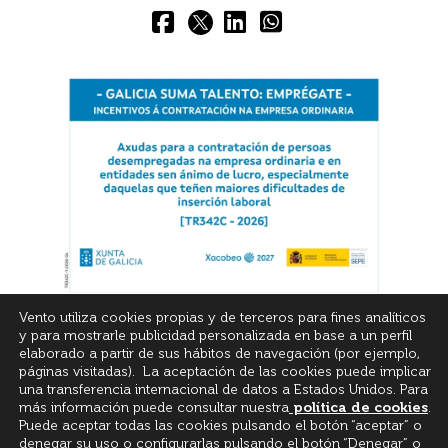
Vento utiliza cookies propias y de terceros para fines analíticos
y para mostrarle publicidad personalizada en base a un perfil
elaborado a partir de sus hábitos de navegación (por ejemplo,
páginas visitadas). La aceptación de las cookies puede implicar
una transferencia internacional de datos a Estados Unidos. Para
más información puede consultar nuestra
política de cookies
.
© All Rights Reserved
Puede aceptar todas las cookies pulsando el botón “aceptar” o
denegar su uso o configurarlas pulsando el botón “Denegar” o