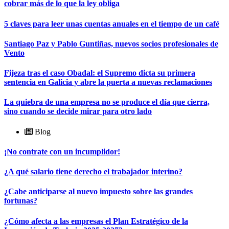
cobrar más de lo que la ley obliga
5 claves para leer unas cuentas anuales en el tiempo de un café
Santiago Paz y Pablo Guntiñas, nuevos socios profesionales de
Vento
Fijeza tras el caso Obadal: el Supremo dicta su primera
sentencia en Galicia y abre la puerta a nuevas reclamaciones
La quiebra de una empresa no se produce el día que cierra,
sino cuando se decide mirar para otro lado
Blog
¡No contrate con un incumplidor!
¿A qué salario tiene derecho el trabajador interino?
¿Cabe anticiparse al nuevo impuesto sobre las grandes
fortunas?
¿Cómo afecta a las empresas el Plan Estratégico de la