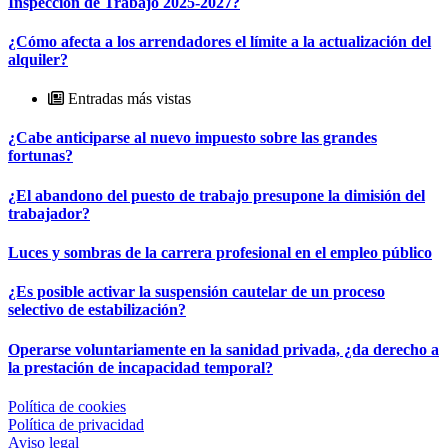
Inspección de Trabajo 2025-2027?
¿Cómo afecta a los arrendadores el límite a la actualización del
alquiler?
Entradas más vistas
¿Cabe anticiparse al nuevo impuesto sobre las grandes
fortunas?
¿El abandono del puesto de trabajo presupone la dimisión del
trabajador?
Luces y sombras de la carrera profesional en el empleo público
¿Es posible activar la suspensión cautelar de un proceso
selectivo de estabilización?
Operarse voluntariamente en la sanidad privada, ¿da derecho a
la prestación de incapacidad temporal?
Política de cookies
Política de privacidad
Aviso legal