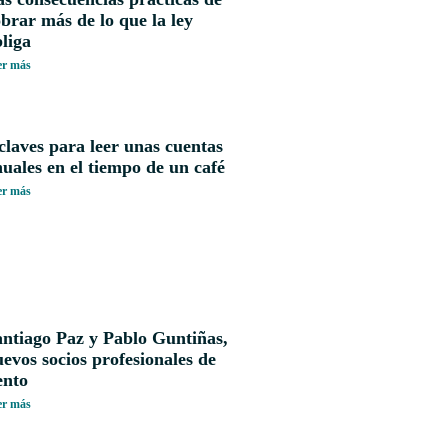
brar más de lo que la ley
liga
er más
claves para leer unas cuentas
uales en el tiempo de un café
er más
antiago Paz y Pablo Guntiñas,
evos socios profesionales de
ento
er más