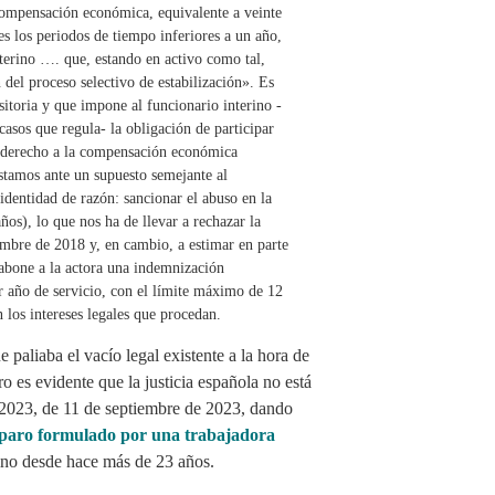
compensación económica, equivalente a veinte
es los periodos de tiempo inferiores a un año,
terino …. que, estando en activo como tal,
 del proceso selectivo de estabilización». Es
itoria y que impone al funcionario interino -
casos que regula- la obligación de participar
rá derecho a la compensación económica
estamos ante un supuesto semejante al
identidad de razón: sancionar el abuso en la
ños), lo que nos ha de llevar a rechazar la
iembre de 2018 y, en cambio, a estimar en parte
bone a la actora una indemnización
or año de servicio, con el límite máximo de 12
 los intereses legales que procedan.
 paliaba el vacío legal existente a la hora de
ro es evidente que la justicia española no está
/2023, de 11 de septiembre de 2023, dando
mparo formulado por una trabajadora
erino desde hace más de 23 años.