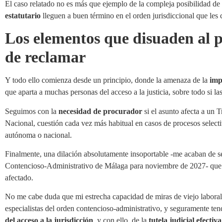
El caso relatado no es más que ejemplo de la compleja posibilidad de
estatutario
lleguen a buen término en el orden jurisdiccional que les
Los elementos que disuaden al p
de reclamar
Y todo ello comienza desde un principio, donde la amenaza de la
imp
que aparta a muchas personas del acceso a la justicia, sobre todo si l
Seguimos con la
necesidad de procurador
si el asunto afecta a un 
Nacional, cuestión cada vez más habitual en casos de procesos select
autónoma o nacional.
Finalmente, una dilación absolutamente insoportable -me acaban de se
Contencioso-Administrativo de Málaga para noviembre de 2027- que 
afectado.
No me cabe duda que mi estrecha capacidad de miras de viejo laboralis
especialistas del orden contencioso-administrativo, y seguramente te
del acceso a la jurisdicción
, y con ello, de la
tutela judicial efectiv