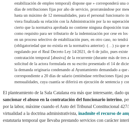
estabilización de empleo temporal) dispone que » corresponderá una 
días de retribuciones fijas por año de servicio, prorrateándose por mes
hasta un máximo de 12 mensualidades, para el personal funcionario in
viera finalizada su relación con la Administración por la no superación
cierto que la normativa aprobada no contiene ninguna disposición trans
como requisito para ser tributario de la indemnización por cese en los 
en un proceso selectivo de estabilización pues, en otro caso, no tend
(obligatoriedad que no existía en la normativa anterior). (…) ya que 
regulando por el Real Decreto Ley 14/2021, de 6 de julio, pues existe 
contratación temporal [abusiva] de la recurrente (durante más de tres a
solicitud de la actora formulada en su escrito presentado el 14 de dic
la demanda originaria condenando al Ayuntamiento demandado a que a
correspondiente a 20 días de salario (entiéndase retribuciones fijas) p
mensualidades, cuya cuantía se diferirá en ejecución de sentencia y con
El planteamiento de la Sala Catalana era más que interesante, dado que
sancionar el abuso en la contratación del funcionario interino
, pe
por la labor, máxime cuando el Auto del Tribunal Constitucional 427
virtualidad a la doctrina administrativista,
inadmite el recurso de a
estatutaria temporal que llevaba prestando servicios con carácter int