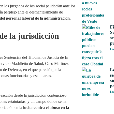
 los juzgados de los social palidecían ante los
ía perplejo ante el desmantelamiento de
del personal laboral de la administración
.
Fi
S
e la jurisdicción
se
p
Le
 Sentencias del Tribunal de Justicia de la
rvicio Madrileño de Salud, Caso Martínez
L
o de Defensa, en el que pareció que la
se
onas funcionarias y estatutarias.
si
pa
Le
reacción desde la jurisdicción contencioso-
ciones estatutarias, y un campo donde se ha
portación en la
lucha contra el abuso en la