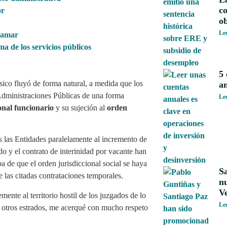
co
or
ob
Le
clamar
a de los servicios públicos
5 
ico fluyó de forma natural, a medida que los
an
Administraciones Públicas de una forma
Le
onal funcionario
y su sujeción al
orden
s las Entidades paralelamente al incremento de
do y el contrato de interinidad por vacante han
pa de que el orden jurisdiccional social se haya
S
 las citadas contrataciones temporales.
nu
V
nte al territorio hostil de los juzgados de lo
Le
n otros estrados, me acerqué con mucho respeto