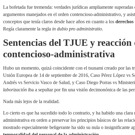
La bofetada fue tremenda: verdades jurídicas ampliamente superadas en
argumentos manejados en el orden contencioso-administrativo, y asist
conceptos que tenía claros desde hace años en cuanto a los
derechos 
Regía claramente la regla
in dubio pro administratio
.
Sentencias del TJUE y reacción d
contencioso-administrativa
Hubo un momento, quizá coincidente con el tsunami creado por las tres
Unión Europea de 14 de septiembre de 2016, Caso Pérez López vs Se
Andrés vs Servicio Vasco de Salud, y Caso Diego Porras vs Ministeri
laborización
iba a sepultar por fin una visión decimonónica de las pers
Nada más lejos de la realidad.
Lo cierto es que ha sucedido todo lo contrario, y ha habido una clara 
administrativa en orden a preservar los principios básicos de las rela
mostrado especialmente beligerante ha sido su nula o insignificante a
temporalidad del personal de la administración
.