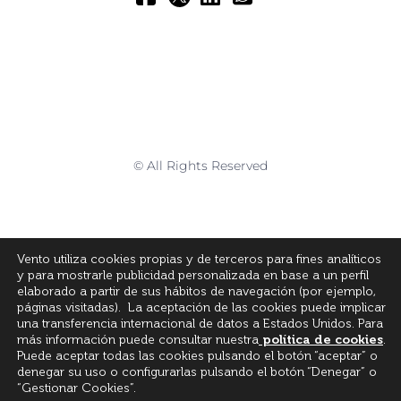
© All Rights Reserved
Vento utiliza cookies propias y de terceros para fines analíticos
y para mostrarle publicidad personalizada en base a un perfil
elaborado a partir de sus hábitos de navegación (por ejemplo,
páginas visitadas). La aceptación de las cookies puede implicar
una transferencia internacional de datos a Estados Unidos. Para
más información puede consultar nuestra
política de cookies
.
Puede aceptar todas las cookies pulsando el botón “aceptar” o
denegar su uso o configurarlas pulsando el botón “Denegar” o
“Gestionar Cookies”.