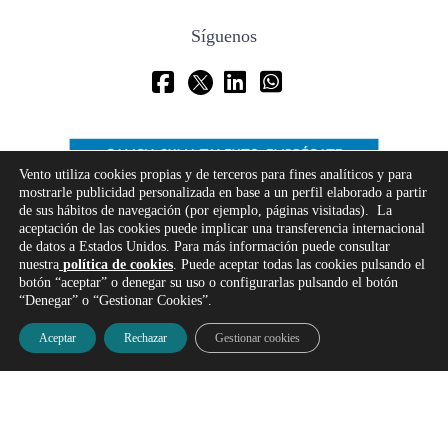
Síguenos
Vento utiliza cookies propias y de terceros para fines analíticos y para
mostrarle publicidad personalizada en base a un perfil elaborado a partir
de sus hábitos de navegación (por ejemplo, páginas visitadas). La
aceptación de las cookies puede implicar una transferencia internacional
de datos a Estados Unidos. Para más información puede consultar
nuestra
política de cookies
. Puede aceptar todas las cookies pulsando el
botón “aceptar” o denegar su uso o configurarlas pulsando el botón
“Denegar” o “Gestionar Cookies”.
Aceptar
Rechazar
Gestionar cookies