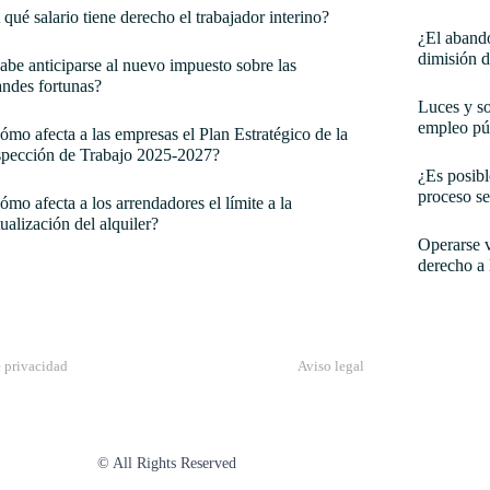
 qué salario tiene derecho el trabajador interino?
¿El abando
dimisión d
abe anticiparse al nuevo impuesto sobre las
andes fortunas?
Luces y so
empleo pú
ómo afecta a las empresas el Plan Estratégico de la
spección de Trabajo 2025-2027?
¿Es posibl
proceso se
ómo afecta a los arrendadores el límite a la
tualización del alquiler?
Operarse v
derecho a 
e privacidad
Aviso legal
© All Rights Reserved