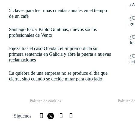
¿A
5 claves para leer unas cuentas anuales en el tiempo
de un café
¿C
gr
Santiago Paz y Pablo Guntiñas, nuevos socios
profesionales de Vento
¿C
In
Fijeza tras el caso Obadal: el Supremo dicta su
primera sentencia en Galicia y abre la puerta a nuevas
¿C
reclamaciones
ac
La quiebra de una empresa no se produce el día que
cierra, sino cuando se decide mirar para otro lado
Política de cookies
Política d
Síguenos