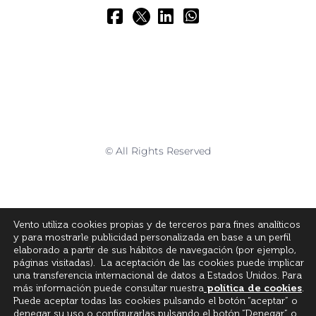
© All Rights Reserved
Vento utiliza cookies propias y de terceros para fines analíticos
y para mostrarle publicidad personalizada en base a un perfil
elaborado a partir de sus hábitos de navegación (por ejemplo,
páginas visitadas). La aceptación de las cookies puede implicar
una transferencia internacional de datos a Estados Unidos. Para
más información puede consultar nuestra
política de cookies
.
Puede aceptar todas las cookies pulsando el botón “aceptar” o
denegar su uso o configurarlas pulsando el botón “Denegar” o