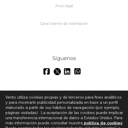
Aviso legal
Canal interno de información
Síguenos
Vento utiliza cookies propias y de terceros para fines analíticos
y para mostrarle publicidad personalizada en base a un perfil
elaborado a partir de sus hábitos de navegación (por ejemplo,
páginas visitadas). La aceptación de las cookies puede implicar
una transferencia internacional de datos a Estados Unidos. Para
más información puede consultar nuestra
política de cookies
.
© All Rights Reserved