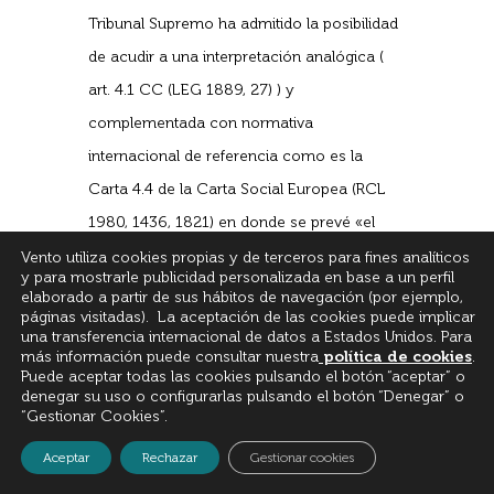
Tribunal Supremo ha admitido la posibilidad
de acudir a una interpretación analógica (
art. 4.1 CC (LEG 1889, 27) ) y
complementada con normativa
internacional de referencia como es la
Carta 4.4 de la Carta Social Europea (RCL
1980, 1436, 1821) en donde se prevé «el
derecho de todos los trabajadores a un
Vento utiliza cookies propias y de terceros para fines analíticos
y para mostrarle publicidad personalizada en base a un perfil
plazo razonable de preaviso en caso de
elaborado a partir de sus hábitos de navegación (por ejemplo,
páginas visitadas). La aceptación de las cookies puede implicar
terminación del empleo» (nos referimos a la
una transferencia internacional de datos a Estados Unidos. Para
STS 421/2022 de 11 de mayo (RJ 2022,
más información puede consultar nuestra
política de cookies
.
Puede aceptar todas las cookies pulsando el botón “aceptar” o
2697) ), pautas interpretativas que en el
denegar su uso o configurarlas pulsando el botón “Denegar” o
“Gestionar Cookies”.
presente caso también nos llevaría a
entender que procede el preaviso
Aceptar
Rechazar
Gestionar cookies
establecido en 53.1 del ET ya que en el caso