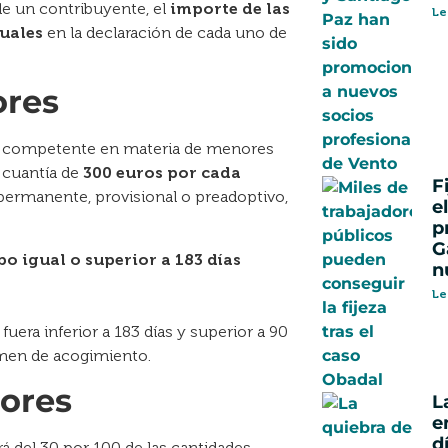
de un contribuyente, el
importe de las
Le
guales
en la declaración de cada uno de
ores
no competente en materia de menores
 cuantía de
300 euros por cada
F
permanente, provisional o preadoptivo,
e
p
G
o igual o superior a 183 días
n
Le
uera inferior a 183 días y superior a 90
imen de acogimiento.
nores
L
e
d
á del 30 por 100 de las cantidades