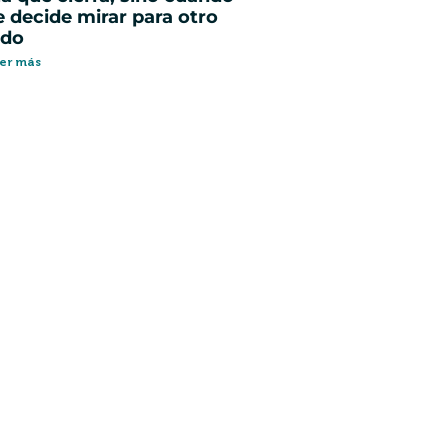
e decide mirar para otro
ado
er más