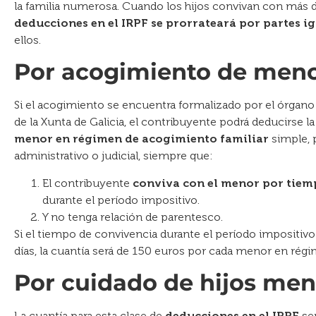
la familia numerosa. Cuando los hijos convivan con más 
deducciones en el IRPF se prorrateará por partes i
ellos.
Por acogimiento de men
Si el acogimiento se encuentra formalizado por el órga
de la Xunta de Galicia, el contribuyente podrá deducirse la
menor en régimen de acogimiento
familiar
simple, 
administrativo o judicial, siempre que:
El contribuyente
conviva con el menor por tiemp
durante el período impositivo.
Y no tenga relación de parentesco.
Si el tiempo de convivencia durante el período impositivo f
días, la cuantía será de 150 euros por cada menor en rég
Por cuidado de hijos me
La cuantía para esta clase de
deducciones en el IRPF
ser