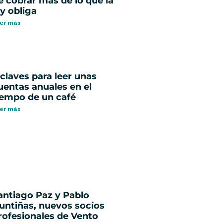
e cobrar más de lo que la
ey obliga
er más
 claves para leer unas
uentas anuales en el
iempo de un café
er más
antiago Paz y Pablo
untiñas, nuevos socios
rofesionales de Vento