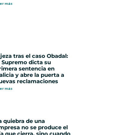
er más
ijeza tras el caso Obadal:
l Supremo dicta su
rimera sentencia en
alicia y abre la puerta a
uevas reclamaciones
er más
a quiebra de una
mpresa no se produce el
ía que cierra, sino cuando