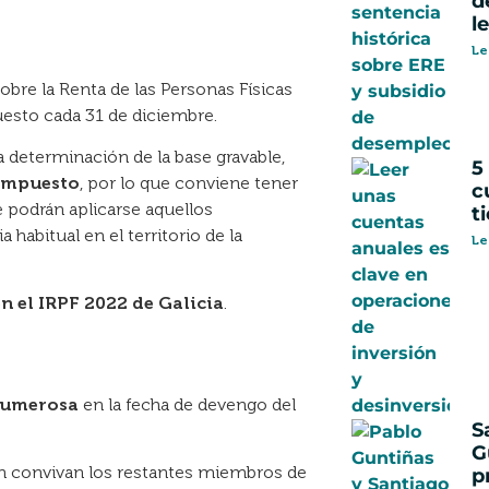
d
l
Le
bre la Renta de las Personas Físicas
uesto cada 31 de diciembre.
la determinación de la base gravable,
5
 impuesto
, por lo que conviene tener
c
 podrán aplicarse aquellos
t
habitual en el territorio de la
Le
n el IRPF 2022 de Galicia
.
numerosa
en la fecha de devengo del
S
G
en convivan los restantes miembros de
p