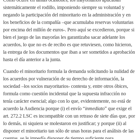
sistemáticamente el rodillo, imponiendo siempre su voluntad y
negando la participación del minoritario en la administración y en
los beneficios de la compañía –que acumulaba reservas voluntarias
por encima del millón de euros-. Pero aquí se excedieron, porque si
bien el juego de las mayorías les garantizaba sacar adelante los
acuerdos, lo que no es de recibo es que retuviesen, como hicieron,
la entrega de los documentos que iban a ser sometidos a aprobación
hasta el día anterior a la junta.
Cuando el minoritario formula la demanda solicitando la nulidad de
los acuerdos por vulneración de su derecho de información, la
sociedad –los socios mayoritarios- contesta y, entre otros óbices,
formula como cuestión incidental que la supuesta infracción no
tenía carácter esencial; algo con lo que, evidentemente, no está de
acuerdo la Audiencia porque (i) el envío “
inmediato
” que exige el
art. 272.2 LSC es incompatible con un retraso de siete días que, por
lo demás, ni siquiera se molestaron en justificar; y porque (ii) al
disponer el minoritario tan sólo de unas horas para el análisis de las
cuentas, se le impedía disponer de tiempo suficiente para