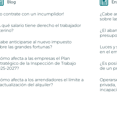
Blog
En
o contrate con un incumplidor!
¿Cabe a
sobre la
 qué salario tiene derecho el trabajador
terino?
¿El aba
presupon
abe anticiparse al nuevo impuesto
bre las grandes fortunas?
Luces y 
en el e
ómo afecta a las empresas el Plan
tratégico de la Inspección de Trabajo
¿Es posi
025-2027?
de un pr
ómo afecta a los arrendadores el límite a
Operars
 actualización del alquiler?
privada,
incapac