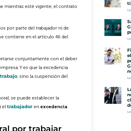
t
que mientras esté vigente, el contrato
Le
S
G
os por parte del trabajador ni de
p
e contiene en el artículo 46 del
Le
F
e
retarse conjuntamente con el deber
p
G
 empresa. Y es que la excedencia
n
 trabajo
, sino la suspensión del
Le
L
n
boral, se puede establecer la
c
d
i el
trabajador
en
excedencia
Le
ral por trabajar