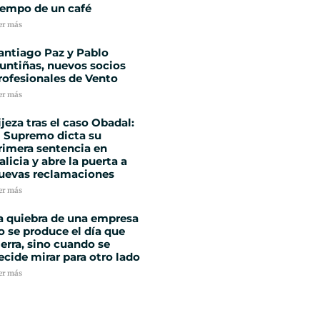
iempo de un café
er más
antiago Paz y Pablo
untiñas, nuevos socios
rofesionales de Vento
er más
ijeza tras el caso Obadal:
l Supremo dicta su
rimera sentencia en
alicia y abre la puerta a
uevas reclamaciones
er más
a quiebra de una empresa
o se produce el día que
ierra, sino cuando se
ecide mirar para otro lado
er más