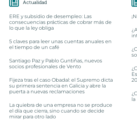
Actualidad
ERE y subsidio de desempleo: Las
¡N
consecuencias prácticas de cobrar más de
lo que la ley obliga
¿A
in
5 claves para leer unas cuentas anuales en
el tiempo de un café
¿C
so
Santiago Paz y Pablo Guntiñas, nuevos
socios profesionales de Vento
¿C
Es
Fijeza tras el caso Obadal: el Supremo dicta
2
su primera sentencia en Galicia y abre la
puerta a nuevas reclamaciones
¿C
la
La quiebra de una empresa no se produce
el día que cierra, sino cuando se decide
mirar para otro lado