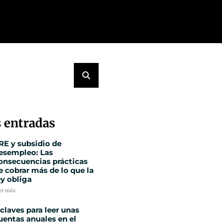
 entradas
RE y subsidio de
esempleo: Las
onsecuencias prácticas
e cobrar más de lo que la
ey obliga
er más
 claves para leer unas
uentas anuales en el