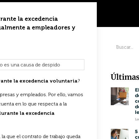
urante la excedencia
tualmente a empleadores y
Últimas
rante la
excedencia voluntaria
?
E
presas y empleados. Por ello, vamos
d
c
cuenta en lo que respecta a la
d
l
durante la excedencia
Le
5
 la que el contrato de trabajo queda
c