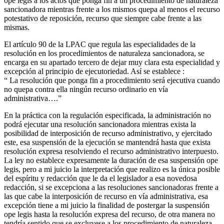
ope legis a los actos que ponga fin a un procedimiento de naturaleza
sancionadora mientras frente a los mismos quepa al menos el recurso
potestativo de reposición, recurso que siempre cabe frente a las
mismas.
El artículo 90 de la LPAC que regula las especialidades de la
resolución en los procedimientos de naturaleza sancionadora, se
encarga en su apartado tercero de dejar muy clara esta especialidad y
excepción al principio de ejecutoriedad. Así se establece :
“ La resolución que ponga fin a procedimiento será ejecutiva cuando
no quepa contra ella ningún recurso ordinario en vía
administrativa….”
En la práctica con la regulación especificada, la administración no
podrá ejecutar una resolución sancionadora mientras exista la
posibilidad de interposición de recurso administrativo, y ejercitado
este, esa suspensión de la ejecución se mantendrá hasta que exista
resolución expresa resolviendo el recurso administrativo interpuesto.
La ley no establece expresamente la duración de esa suspensión ope
legis, pero a mi juicio la interpretación que realizo es la única posible
del espíritu y redacción que le da el legislador a esa novedosa
redacción, si se excepciona a las resoluciones sancionadoras frente a
las que cabe la interposición de recurso en vía administrativa, esa
excepción tiene a mi juicio la finalidad de postergar la suspensión
ope legis hasta la resolución expresa del recurso, de otra manera no
tendría sentido que se excluyese a los procedimiento de naturaleza