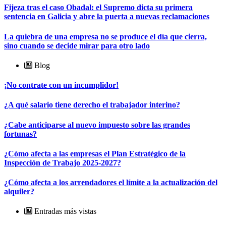
Fijeza tras el caso Obadal: el Supremo dicta su primera
sentencia en Galicia y abre la puerta a nuevas reclamaciones
La quiebra de una empresa no se produce el día que cierra,
sino cuando se decide mirar para otro lado
Blog
¡No contrate con un incumplidor!
¿A qué salario tiene derecho el trabajador interino?
¿Cabe anticiparse al nuevo impuesto sobre las grandes
fortunas?
¿Cómo afecta a las empresas el Plan Estratégico de la
Inspección de Trabajo 2025-2027?
¿Cómo afecta a los arrendadores el límite a la actualización del
alquiler?
Entradas más vistas