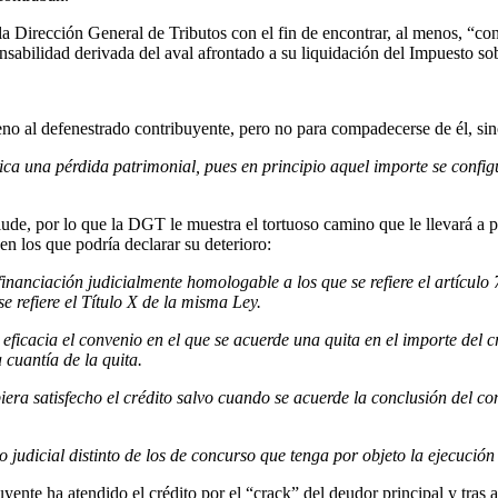
la Dirección General de Tributos con el fin de encontrar, al menos, “con
onsabilidad derivada del aval afrontado a su liquidación del Impuesto so
seno al defenestrado contribuyente, pero no para compadecerse de él, si
ca una pérdida patrimonial, pues en principio aquel importe se configu
de, por lo que la DGT le muestra el tortuoso camino que le llevará a po
n los que podría declarar su deterioro:
inanciación judicialmente homologable a los que se refiere el artículo 
e refiere el Título X de la misma Ley.
ficacia el convenio en el que se acuerde una quita en el importe del c
 cuantía de la quita.
ra satisfecho el crédito salvo cuando se acuerde la conclusión del concu
 judicial distinto de los de concurso que tenga por objeto la ejecución 
ente ha atendido el crédito por el “crack” del deudor principal y tras a