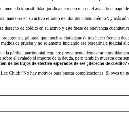
amente la imposibilidad jurídica de repercutir en el avalado el pago del
tiría mantener en su activo el saldo deudor del citado crédito?; y más aún
d ese derecho de crédito en su activo y este fuese de relevancia cuantitat
o protagonista (al igual que muchos ciudadanos), tras hacer frente a deu
s medios de prueba y no solamente iniciando ese peregrinaje judicial al 
e la pérdida patrimonial requiere previamente demostrar cumplidamente 
tir sobre el avalado el importe de la deuda, pero también muestra otra se
ción de los flujos de efectivo esperados de ese ¿derecho de crédito
lés Lee Child: ”No hay motivos para buscar complicaciones. Si oyes un g