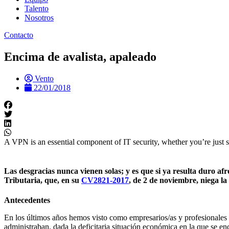
Talento
Nosotros
Contacto
Encima de avalista, apaleado
Vento
22/01/2018
A VPN is an essential component of IT security, whether you’re just s
Las desgracias nunca vienen solas; y es que si ya resulta duro af
Tributaria, que, en su
CV2821-2017
, de 2 de noviembre, niega la
Antecedentes
En los últimos años hemos visto como empresarios/as y profesionales s
administraban, dada la deficitaria situación económica en la que se en