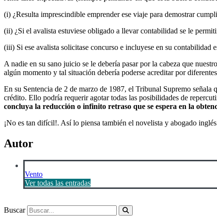
(i) ¿Resulta imprescindible emprender ese viaje para demostrar cumplid
(ii) ¿Si el avalista estuviese obligado a llevar contabilidad se le permi
(iii) Si ese avalista solicitase concurso e incluyese en su contabilida
A nadie en su sano juicio se le debería pasar por la cabeza que nuestr
algún momento y tal situación debería poderse acreditar por diferente
En su Sentencia de 2 de marzo de 1987, el Tribunal Supremo señala qu
crédito. Ello podría requerir agotar todas las posibilidades de repercu
concluya la reducción o infinito retraso que se espera en la obten
¡No es tan difícil!. Así lo piensa también el novelista y abogado ing
Autor
Vento
Ver todas las entradas
Buscar