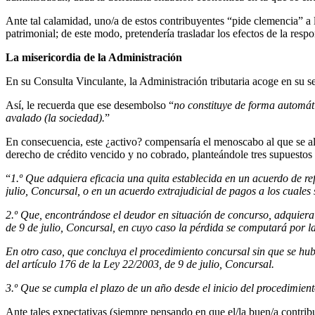
Ante tal calamidad, uno/a de estos contribuyentes “pide clemencia” a 
patrimonial; de este modo, pretendería trasladar los efectos de la resp
La misericordia de la Administración
En su Consulta Vinculante, la Administración tributaria acoge en su 
Así, le recuerda que ese desembolso “
no constituye de forma automáti
avalado (la sociedad).
”
En consecuencia, este ¿activo? compensaría el menoscabo al que se alu
derecho de crédito vencido y no cobrado, planteándole tres supuestos e
“
1.º Que adquiera eficacia una quita establecida en un acuerdo de ref
julio, Concursal, o en un acuerdo extrajudicial de pagos a los cuales s
2.º Que, encontrándose el deudor en situación de concurso, adquiera e
de 9 de julio, Concursal, en cuyo caso la pérdida se computará por la
En otro caso, que concluya el procedimiento concursal sin que se hubie
del artículo 176 de la Ley 22/2003, de 9 de julio, Concursal.
3.º Que se cumpla el plazo de un año desde el inicio del procedimiento
Ante tales expectativas (siempre pensando en que el/la buen/a contribuy