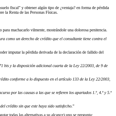
suelo fiscal” y obtener algún tipo de ¿ventaja? en forma de pérdida
bre la Renta de las Personas Físicas.
no para machacarlo vilmente, mostrándole una dolorosa penitencia.
ra como un derecho de crédito que el consultante tiene contra el
der imputar la pérdida derivada de la declaración de fallido del
71 bis y la disposición adicional cuarta de la Ley 22/2003, de 9 de
rédito conforme a lo dispuesto en el artículo 133 de la Ley 22/2003,
rso por las causas a las que se refieren los apartados 1.º, 4.º y 5.º
del crédito sin que este haya sido satisfecho.
”
gotar todas las alternativas a su alcance) uno se pregunta: