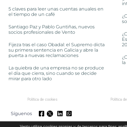
in
5 claves para leer unas cuentas anuales en
el tiempo de un café
¿C
so
Santiago Paz y Pablo Guntiñas, nuevos
socios profesionales de Vento
¿C
Es
Fijeza tras el caso Obadal: el Supremo dicta
2
su primera sentencia en Galicia y abre la
puerta a nuevas reclamaciones
¿C
la
La quiebra de una empresa no se produce
el día que cierra, sino cuando se decide
mirar para otro lado
Política de cookies
Política d
Síguenos
Vento utiliza cookies propias y de terceros para fines anal