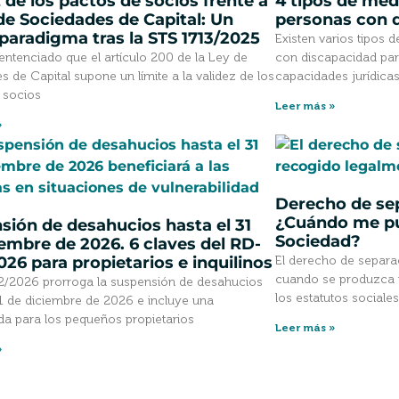
 de los pactos de socios frente a
4 tipos de med
 de Sociedades de Capital: Un
personas con 
paradigma tras la STS 1713/2025
Existen varios tipos
sentenciado que el artículo 200 de la Ley de
con discapacidad par
 de Capital supone un límite a la validez de los
capacidades jurídica
 socios
Leer más »
»
Derecho de sep
¿Cuándo me pu
sión de desahucios hasta el 31
Sociedad?
iembre de 2026. 6 claves del RD-
026 para propietarios e inquilinos
El derecho de separa
cuando se produzca u
 2/2026 prorroga la suspensión de desahucios
los estatutos sociale
31 de diciembre de 2026 e incluye una
da para los pequeños propietarios
Leer más »
»