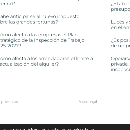
terino?
¿El aba
presupon
abe anticiparse al nuevo impuesto
bre las grandes fortunas?
Luces y 
en el e
ómo afecta a las empresas el Plan
tratégico de la Inspección de Trabajo
¿Es posi
025-2027?
de un pr
ómo afecta a los arrendadores el límite a
Operars
 actualización del alquiler?
privada,
incapac
e privacidad
Aviso legal
© All Rights Reserved
íticos y para mostrarle publicidad personalizada en