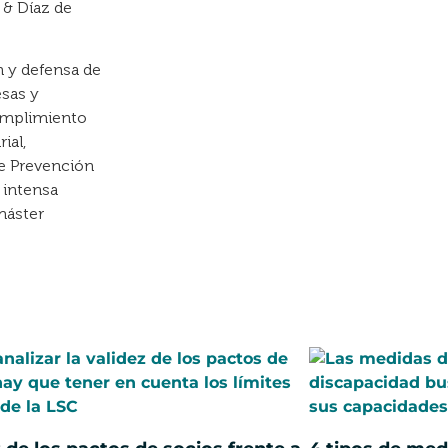
 & Díaz de
n y defensa de
esas y
cumplimiento
ial,
e Prevención
 intensa
máster