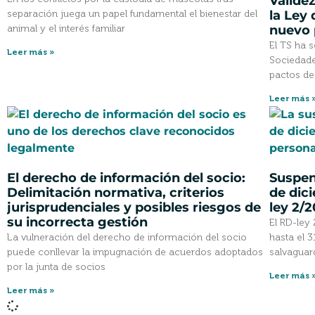
Validez
separación juega un papel fundamental el bienestar del
la Ley
animal y el interés familiar
nuevo 
El TS ha 
Leer más »
Sociedades
pactos de
Leer más 
El derecho de información del socio:
Suspen
Delimitación normativa, criterios
de dic
jurisprudenciales y posibles riesgos de
ley 2/2
su incorrecta gestión
El RD-ley
La vulneración del derecho de información del socio
hasta el 
puede conllevar la impugnación de acuerdos adoptados
salvaguar
por la junta de socios
Leer más 
Leer más »