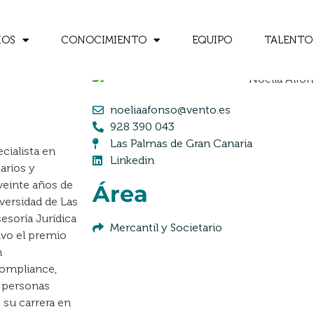
IOS
CONOCIMIENTO
EQUIPO
TALENTO
noeliaafonso@vento.es
928 390 043
Las Palmas de Gran Canaria
cialista en
Linkedin
tarios y
einte años de
Área
versidad de Las
esoría Jurídica
Mercantil y Societario
uvo el premio
n
ompliance,
s personas
 su carrera en