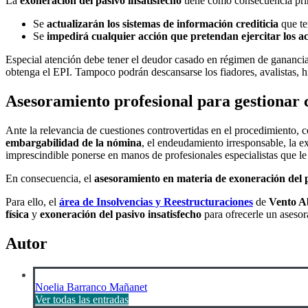
La
exoneración del pasivo insatisfecho
tiene como consecuencia pri
Se
actualizarán los sistemas de información crediticia
que te
Se
impedirá cualquier acción que pretendan ejercitar los a
Especial atención debe tener el deudor casado en régimen de ganancia
obtenga el EPI. Tampoco podrán descansarse los fiadores, avalistas, hi
Asesoramiento profesional para gestionar c
Ante la relevancia de cuestiones controvertidas en el procedimiento, c
embargabilidad de la nómina
, el endeudamiento irresponsable, la ex
imprescindible ponerse en manos de profesionales especialistas que le
En consecuencia, el
asesoramiento en materia de exoneración del pa
Para ello, el
área de Insolvencias y Reestructuraciones
de
Vento A
física
y
exoneración del pasivo insatisfecho
para ofrecerle un aseso
Autor
Noelia Barranco Mañanet
Ver todas las entradas