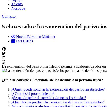
Talento
Nosotros
Contacto
5 claves sobre la exoneración del pasivo in
Noelia Barranco Mañanet
14/11/2023
La exoneración del pasivo insatisfecho permite a cualquier deudor en
¿En qué consiste el «perdón» de las deudas a la persona física?
¿Quién puede solicitar la exoneración del pasivo insatisfecho?
¿Cómo es el procedimiento?
¿Se puede pedir el «perdón» de todas las deudas?
¿Qué efectos produce la exoneración del pasivo insatisfecho?
Asesoramiento profesional para gestionar con éxito la exoneraci