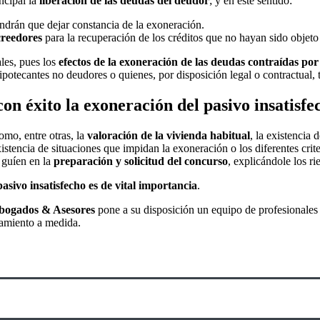
ncipal la
liberación de las deudas del deudor
; y en este sentido:
ndrán que dejar constancia de la exoneración.
creedores
para la recuperación de los créditos que no hayan sido objet
les, pues los
efectos de la exoneración de las deudas contraídas po
potecantes no deudores o quienes, por disposición legal o contractual, 
on éxito la exoneración del pasivo insatisfe
omo, entre otras, la
valoración de la vivienda habitual
, la existencia 
istencia de situaciones que impidan la exoneración o los diferentes criter
 guíen en la
preparación y solicitud del concurso
, explicándole los ri
sivo insatisfecho es de vital importancia
.
bogados & Asesores
pone a su disposición un equipo de profesionales
ramiento a medida.