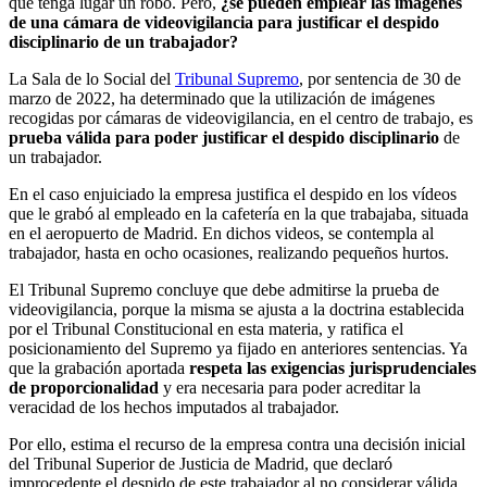
que tenga lugar un robo. Pero,
¿se pueden emplear las imágenes
de una cámara de videovigilancia para justificar el despido
disciplinario de un trabajador?
La Sala de lo Social del
Tribunal Supremo
, por sentencia de 30 de
marzo de 2022, ha determinado que la utilización de imágenes
recogidas por cámaras de videovigilancia, en el centro de trabajo, es
prueba válida para poder justificar el despido disciplinario
de
un trabajador.
En el caso enjuiciado la empresa justifica el despido en los vídeos
que le grabó al empleado en la cafetería en la que trabajaba, situada
en el aeropuerto de Madrid. En dichos videos, se contempla al
trabajador, hasta en ocho ocasiones, realizando pequeños hurtos.
El Tribunal Supremo concluye que debe admitirse la prueba de
videovigilancia, porque la misma se ajusta a la doctrina establecida
por el Tribunal Constitucional en esta materia, y ratifica el
posicionamiento del Supremo ya fijado en anteriores sentencias. Ya
que la grabación aportada
respeta las exigencias jurisprudenciales
de proporcionalidad
y era necesaria para poder acreditar la
veracidad de los hechos imputados al trabajador.
Por ello, estima el recurso de la empresa contra una decisión inicial
del Tribunal Superior de Justicia de Madrid, que declaró
improcedente el despido de este trabajador al no considerar válida