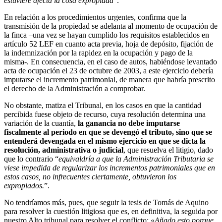
estuviere afecta la cosa expropiada
”.
En relación a los procedimientos urgentes, confirma que la
transmisión de la propiedad se adelanta al momento de ocupación de
la finca –una vez se hayan cumplido los requisitos establecidos en
artículo 52 LEF en cuanto acta previa, hoja de depósito, fijación de
la indemnización por la rapidez en la ocupación y pago de la
misma-. En consecuencia, en el caso de autos, habiéndose levantado
acta de ocupación el 23 de octubre de 2003, a este ejercicio debería
imputarse el incremento patrimonial, de manera que habría prescrito
el derecho de la Administración a comprobar.
No obstante, matiza el Tribunal, en los casos en que la cantidad
percibida fuese objeto de recurso, cuya resolución determina una
variación de la cuantía,
la ganancia no debe imputarse
fiscalmente al periodo en que se devengó el tributo, sino que se
entenderá devengada en el mismo ejercicio en que se dicta la
resolución, administrativa o judicial
, que resuelva el litigio, dado
que lo contrario “
equivaldría a que la Administración Tributaria se
viese impedida de regularizar los incrementos patrimoniales que en
estos casos, no infrecuentes ciertamente, obtuvieron los
expropiados.
”.
No tendríamos más, pues, que seguir la tesis de Tomás de Aquino
para resolver la cuestión litigiosa que es, en definitiva, la seguida por
nuestro Alto tribunal para resolver el conflicto: «
Añado esto porque