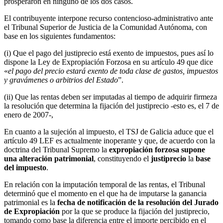
prosperaron en ninguno de los dos casos.
El contribuyente interpone recurso contencioso-administrativo ante
el Tribunal Superior de Justicia de la Comunidad Autónoma, con
base en los siguientes fundamentos:
(i) Que el pago del justiprecio está exento de impuestos, pues así lo
dispone la Ley de Expropiación Forzosa en su artículo 49 que dice
«
el pago del precio estará exento de toda clase de gastos, impuestos
y gravámenes o arbitrios del Estado
”.
(ii) Que las rentas deben ser imputadas al tiempo de adquirir firmeza
la resolución que determina la fijación del justiprecio -esto es, el 7 de
enero de 2007-,
En cuanto a la sujeción al impuesto, el TSJ de Galicia aduce que el
artículo 49 LEF es actualmente inoperante y que, de acuerdo con la
doctrina del Tribunal Supremo la
expropiación forzosa supone
una alteración patrimonial
, constituyendo el
justiprecio
la
base
del impuesto
.
En relación con la imputación temporal de las rentas, el Tribunal
determinó que el momento en el que ha de imputarse la ganancia
patrimonial es la
fecha de notificación de la resolución del Jurado
de Expropiación
por la que se produce la fijación del justiprecio,
tomando como base la diferencia entre el importe percibido en el