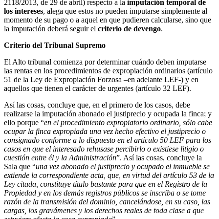
2118/2013, de 29 de abril) respecto a la
imputación temporal de
los intereses
, alega que estos no pueden imputarse simplemente al
momento de su pago o a aquel en que pudieren calcularse, sino que
la imputación deberá seguir el
criterio de devengo
.
Criterio del Tribunal Supremo
El Alto tribunal comienza por determinar cuándo deben imputarse
las rentas en los procedimientos de expropiación ordinarios (artículo
51 de la Ley de Expropiación Forzosa –en adelante LEF-) y en
aquellos que tienen el carácter de urgentes (artículo 32 LEF).
Así las cosas, concluye que, en el primero de los casos, debe
realizarse la imputación abonado el justiprecio y ocupada la finca; y
ello porque “
en el procedimiento expropiatorio ordinario, sólo cabe
ocupar la finca expropiada una vez hecho efectivo el justiprecio o
consignado conforme a lo dispuesto en el artículo 50 LEF para los
casos en que el interesado rehusase percibirlo o existiese litigio o
cuestión entre él y la Administración
”. Así las cosas, concluye la
Sala que “
una vez abonado el justiprecio y ocupado el inmueble se
extiende la correspondiente acta, que, en virtud del artículo 53 de la
Ley citada, constituye título bastante para que en el Registro de la
Propiedad y en los demás registros públicos se inscriba o se tome
razón de la transmisión del dominio, cancelándose, en su caso, las
cargas, los gravámenes y los derechos reales de toda clase a que