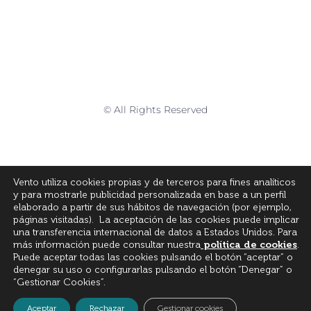
© All Rights Reserved
Vento utiliza cookies propias y de terceros para fines analíticos
y para mostrarle publicidad personalizada en base a un perfil
elaborado a partir de sus hábitos de navegación (por ejemplo,
páginas visitadas). La aceptación de las cookies puede implicar
una transferencia internacional de datos a Estados Unidos. Para
más información puede consultar nuestra
política de cookies
.
Puede aceptar todas las cookies pulsando el botón “aceptar” o
denegar su uso o configurarlas pulsando el botón “Denegar” o
“Gestionar Cookies”.
Aceptar
Rechazar
Gestionar cookies