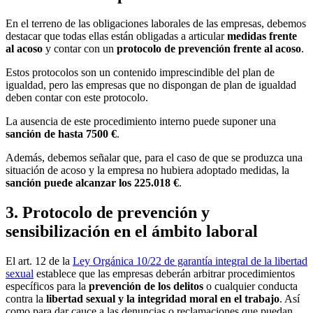
En el terreno de las obligaciones laborales de las empresas, debemos
destacar que todas ellas están obligadas a articular
medidas frente
al acoso
y contar con un
protocolo de prevención frente al acoso
.
Estos protocolos son un contenido imprescindible del plan de
igualdad, pero las empresas que no dispongan de plan de igualdad
deben contar con este protocolo.
La ausencia de este procedimiento interno puede suponer una
sanción de hasta 7500 €
.
Además, debemos señalar que, para el caso de que se produzca una
situación de acoso y la empresa no hubiera adoptado medidas, la
sanción puede alcanzar los 225.018 €
.
3. Protocolo de prevención y
sensibilización en el ámbito laboral
El art. 12 de la
Ley Orgánica 10/22 de garantía integral de la libertad
sexual
establece que las empresas deberán arbitrar procedimientos
específicos para la
prevención de los delitos
o cualquier conducta
contra la
libertad sexual y la integridad moral en el trabajo
. Así
como para dar cauce a las denuncias o reclamaciones que puedan