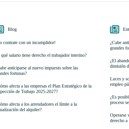
Blog
Ent
o contrate con un incumplidor!
¿Cabe anti
grandes fo
 qué salario tiene derecho el trabajador interino?
¿El abando
dimisión d
abe anticiparse al nuevo impuesto sobre las
andes fortunas?
Luces y so
empleo pú
ómo afecta a las empresas el Plan Estratégico de la
spección de Trabajo 2025-2027?
¿Es posibl
proceso se
ómo afecta a los arrendadores el límite a la
tualización del alquiler?
Operarse v
derecho a 