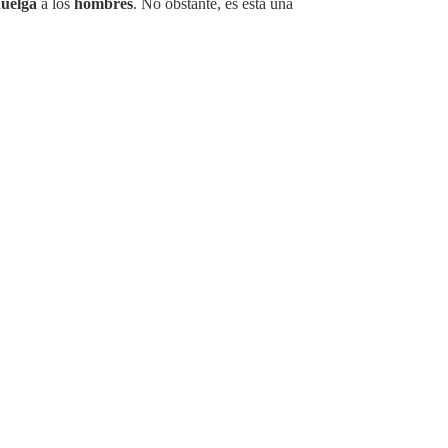
uelga
a los
hombres
. No obstante, es esta una