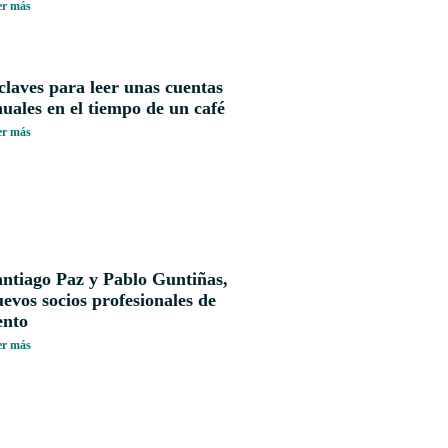
er más
claves para leer unas cuentas
uales en el tiempo de un café
er más
antiago Paz y Pablo Guntiñas,
evos socios profesionales de
ento
er más