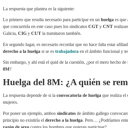
La respuesta que plantea es la siguiente:
Lo primero que resulta necesario para participar en un
huelga
es que 
que concurriría en este caso pues los sindicatos
CGT
y
CNT
realizar
Galicia,
CIG
y
CUT
la tramitaron también.
En segundo lugar, es necesario recordar que no hace falta estar afilia
derecho a la huelga
si se es
trabajadora
en el ámbito funcional y ter
Sin embargo, y ahí está el quid de la cuestión, ¿por el mero hecho de
8M
?
Huelga del 8M: ¿A quién se remi
La respuesta depende de si la
convocatoria de huelga
que realiza el
mujeres.
Por poner un ejemplo, ambos
sindicatos
de ámbito gallego convocar
principio no existiría el
derecho a la huelga
. Pero… ¿Podríamos ent
razón de sexo
contra los hombres que quieran participar?