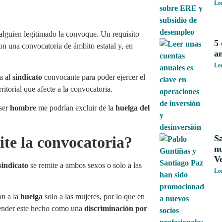
Le
alguien legitimado la convoque. Un requisito
5 
on una convocatoria de ámbito estatal y, en
an
Le
da al
sindicato
convocante para poder ejercer el
ritorial que afecte a la convocatoria.
 ser
hombre
me podrían excluir de la
huelga del
S
te la convocatoria?
nu
V
sindicato
se remite a ambos sexos o solo a las
Le
on a la
huelga
solo a las mujeres, por lo que en
ender este hecho como una
discriminación por