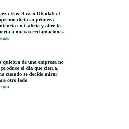
jeza tras el caso Obadal: el
upremo dicta su primera
ntencia en Galicia y abre la
uerta a nuevas reclamaciones
er más
a quiebra de una empresa no
 produce el día que cierra,
no cuando se decide mirar
ra otro lado
er más