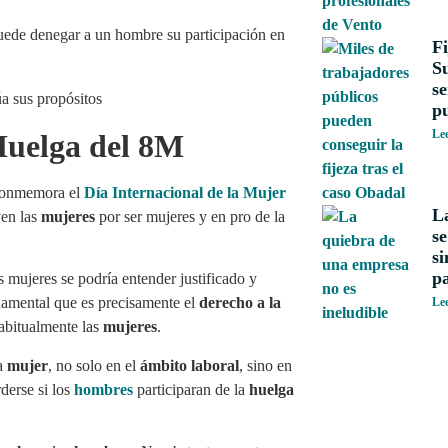
puede denegar a un hombre su participación en
Fi
S
se
p
Le
 Huelga del 8M
 conmemora el
Día Internacional de la Mujer
L
ven las
mujeres
por ser mujeres y en pro de la
se
si
pa
s mujeres se podría entender justificado y
damental que es precisamente el
derecho a la
Le
abitualmente las
mujeres
.
la
mujer
, no solo en el
ámbito laboral
, sino en
derse si los
hombres
participaran de la
huelga