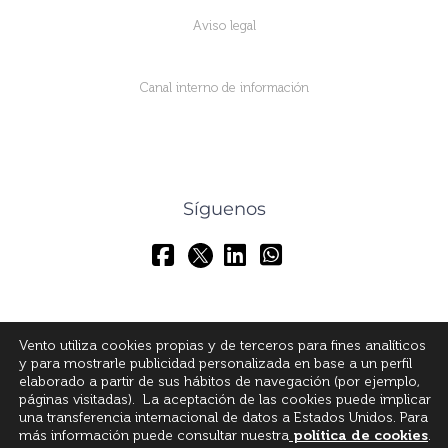
Aviso legal
Canal interno de información
Síguenos
Vento utiliza cookies propias y de terceros para fines analíticos
y para mostrarle publicidad personalizada en base a un perfil
elaborado a partir de sus hábitos de navegación (por ejemplo,
páginas visitadas). La aceptación de las cookies puede implicar
una transferencia internacional de datos a Estados Unidos. Para
más información puede consultar nuestra
política de cookies
.
© All Rights Reserved