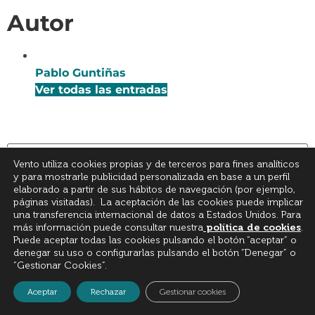
Autor
Pablo Guntiñas
Ver todas las entradas
Vento utiliza cookies propias y de terceros para fines analíticos
y para mostrarle publicidad personalizada en base a un perfil
elaborado a partir de sus hábitos de navegación (por ejemplo,
páginas visitadas). La aceptación de las cookies puede implicar
una transferencia internacional de datos a Estados Unidos. Para
Últimas entradas
más información puede consultar nuestra
política de cookies
.
Puede aceptar todas las cookies pulsando el botón “aceptar” o
denegar su uso o configurarlas pulsando el botón “Denegar” o
ERE y subsidio de desempleo:
“Gestionar Cookies”.
Las consecuencias prácticas de
cobrar más de lo que la ley
Aceptar
Rechazar
Gestionar cookies
obliga