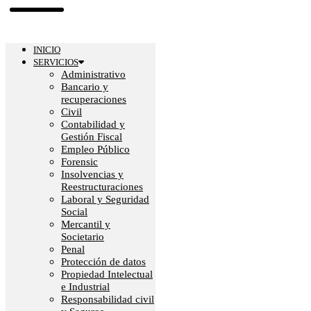
INICIO
SERVICIOS
Administrativo
Bancario y
recuperaciones
Civil
Contabilidad y
Gestión Fiscal
Empleo Público
Forensic
Insolvencias y
Reestructuraciones
Laboral y Seguridad
Social
Mercantil y
Societario
Penal
Protección de datos
Propiedad Intelectual
e Industrial
Responsabilidad civil