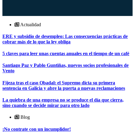
Actualidad
ERE y subsidio de desempleo: Las consecuencias prácticas de
cobrar más de lo que la ley obliga
5 claves para leer unas cuentas anuales en el tiempo de un café
Santiago Paz y Pablo Guntiñas, nuevos socios profesionales de
Vento
Fijeza tras el caso Obadal: el Supremo dicta su primera
sentencia en Galicia y abre la puerta a nuevas reclamaciones
La quiebra de una empresa no se produce el día que cierra,
sino cuando se decide mirar para otro lado
Blog
¡No contrate con un incumplidor!