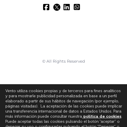
© All Rights Reserved
Vento utiliza cookies propias y de terceros para fines analíticos
y para mostrarle publicidad personalizada en base a un perfil
elaborado a partir de sus hábitos de navegación (por ejemplo,
páginas visitadas). La aceptación de las cookies puede implicar
una transferencia internacional de datos a Estados Unidos. Para
más información puede consultar nuestra
política de cookies
.
Puede aceptar todas las cookies pulsando el botón “aceptar” o
denegar su uso o configurarlas pulsando el botón “Denegar” o