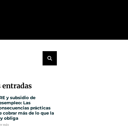
 entradas
RE y subsidio de
esempleo: Las
onsecuencias prácticas
e cobrar más de lo que la
ey obliga
er más