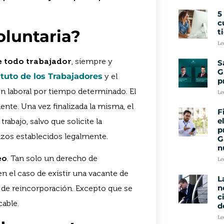
5
c
oluntaria?
t
Le
e todo trabajador
, siempre y
S
G
tuto de los Trabajadores
y el
p
ón laboral por tiempo determinado. El
Le
te. Una vez finalizada la misma, el
F
e
trabajo, salvo que solicite la
p
azos establecidos legalmente.
G
n
eo
. Tan solo un derecho de
Le
en el caso de existir una vacante de
L
n
d de reincorporación. Excepto que se
c
cable.
d
Le