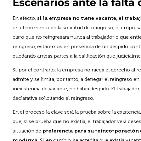
Escenarios ante la falta
En efecto,
si la empresa no tiene vacante, el trab
en el momento de la solicitud de reingreso, el empresar
claro que no reingresará nunca al trabajador o que ent
reingreso, estaremos en presencia de un despido contra
quedando ambas partes a la calificación que judicialme
Si, por el contrario, la empresa no niega el derecho al r
admite y se limita, por tanto, a denegar el reingreso e
inexistencia de vacante, no habrá despido. El trabajador 
declarativa solicitando el reingreso.
En el proceso la clave será la prueba sobre la existenci
que, si se prueba que no existía, el trabajador verá d
situación de
preferencia para su reincorporación 
produzca
. Si, en cambio, se acredita que existía vacant