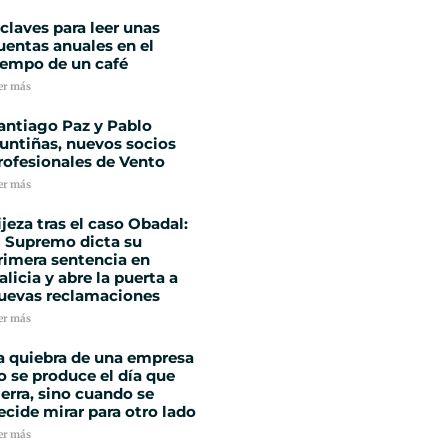
 claves para leer unas
uentas anuales en el
iempo de un café
er más
antiago Paz y Pablo
untiñas, nuevos socios
rofesionales de Vento
er más
ijeza tras el caso Obadal:
l Supremo dicta su
rimera sentencia en
alicia y abre la puerta a
uevas reclamaciones
er más
a quiebra de una empresa
o se produce el día que
ierra, sino cuando se
ecide mirar para otro lado
er más