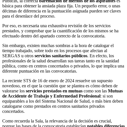
Públicas, la correcta
baremación de méritos de los aspirantes
es
básica para obtener la ansiada plaza fija. Un pequeño error, o unas
décimas de diferencia en la puntuación asignada pueden ser claves
para el desenlace del proceso.
Por eso, es necesaria una exhaustiva revisión de los servicios
prestados, y comprobar que la cuantificación de los mismos se ha
efectuado dentro del apartado correcto de la convocatoria.
Sin embargo, existen muchas sombras a la hora de catalogar el
tiempo trabajado, sobre todo en los procesos que afectan al
SERGAS u otros
servicios sanitarios públicos
. En efecto, los
profesionales de la salud desarrollan sus tareas tanto en la sanidad
pública, como en centros concertados o privados, lo que implica una
diferente puntuación en las convocatorias.
La reciente STS de 16 de enero de 2024 resuelve un supuesto
novedoso, en el que la cuestión que se plantea es cómo deben de
valorarse los
servicios prestados en mutuas
como son las
Mutuas
de Accidente de Trabajo y Enfermedad Profesional
: si son
equiparables a los del Sistema Nacional de Salud, o más bien deben
catalogarse como prestados en centros sanitarios privados
concertados.
Como recuerda la Sala, la relevancia de la decisión es crucial,
porque las bases de la convocatoria establecían
notables diferencias