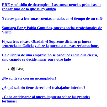
ERE y subsidio de desempleo: Las consecuencias prácticas de
cobrar más de lo que la ley obliga
5 claves para leer unas cuentas anuales en el tiempo de un café
Santiago Paz y Pablo Guntiñas, nuevos socios profesionales de
Vento
Fijeza tras el caso Obadal: el Supremo dicta su primera
sentencia en Galicia y abre la puerta a nuevas reclamaciones
La quiebra de una empresa no se produce el día que cierra,
sino cuando se decide mirar para otro lado
Blog
¡No contrate con un incumplidor!
¿A qué salario tiene derecho el trabajador interino?
¿Cabe anticiparse al nuevo impuesto sobre las grandes
fortunas?