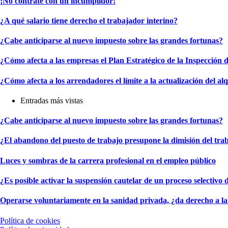
¡No contrate con un incumplidor!
¿A qué salario tiene derecho el trabajador interino?
¿Cabe anticiparse al nuevo impuesto sobre las grandes fortunas?
¿Cómo afecta a las empresas el Plan Estratégico de la Inspección
¿Cómo afecta a los arrendadores el límite a la actualización del alq
Entradas más vistas
¿Cabe anticiparse al nuevo impuesto sobre las grandes fortunas?
¿El abandono del puesto de trabajo presupone la dimisión del tra
Luces y sombras de la carrera profesional en el empleo público
¿Es posible activar la suspensión cautelar de un proceso selectivo d
Operarse voluntariamente en la sanidad privada, ¿da derecho a la
Política de cookies