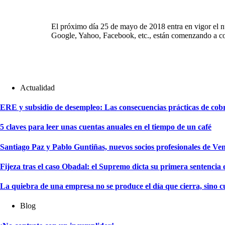
El próximo día 25 de mayo de 2018 entra en vigor el
Google, Yahoo, Facebook, etc., están comenzando a com
Actualidad
ERE y subsidio de desempleo: Las consecuencias prácticas de cobra
5 claves para leer unas cuentas anuales en el tiempo de un café
Santiago Paz y Pablo Guntiñas, nuevos socios profesionales de Ve
Fijeza tras el caso Obadal: el Supremo dicta su primera sentencia 
La quiebra de una empresa no se produce el día que cierra, sino c
Blog