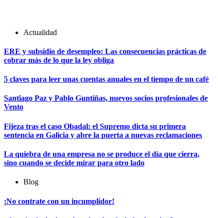
Actualidad
ERE y subsidio de desempleo: Las consecuencias prácticas de
cobrar más de lo que la ley obliga
5 claves para leer unas cuentas anuales en el tiempo de un café
Santiago Paz y Pablo Guntiñas, nuevos socios profesionales de
Vento
Fijeza tras el caso Obadal: el Supremo dicta su primera
sentencia en Galicia y abre la puerta a nuevas reclamaciones
La quiebra de una empresa no se produce el día que cierra,
sino cuando se decide mirar para otro lado
Blog
¡No contrate con un incumplidor!