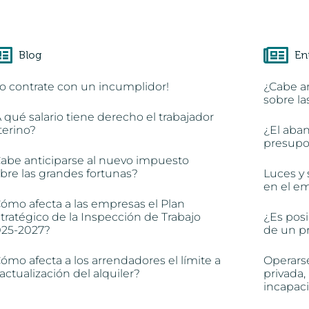
Blog
En
o contrate con un incumplidor!
¿Cabe a
sobre la
 qué salario tiene derecho el trabajador
terino?
¿El aba
presupon
abe anticiparse al nuevo impuesto
bre las grandes fortunas?
Luces y 
en el e
ómo afecta a las empresas el Plan
tratégico de la Inspección de Trabajo
¿Es posi
025-2027?
de un pr
ómo afecta a los arrendadores el límite a
Operars
 actualización del alquiler?
privada,
incapac