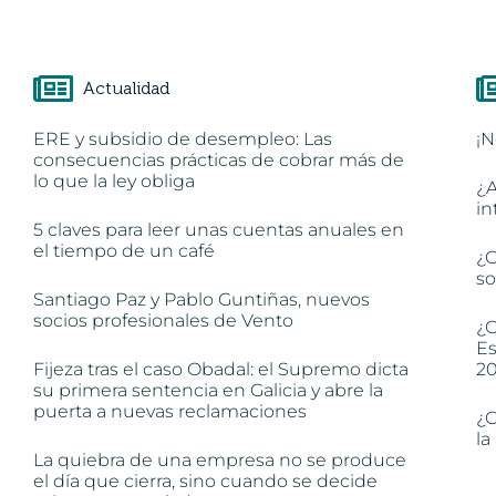
Actualidad
ERE y subsidio de desempleo: Las
¡N
consecuencias prácticas de cobrar más de
lo que la ley obliga
¿A
in
5 claves para leer unas cuentas anuales en
el tiempo de un café
¿C
so
Santiago Paz y Pablo Guntiñas, nuevos
socios profesionales de Vento
¿C
Es
Fijeza tras el caso Obadal: el Supremo dicta
2
su primera sentencia en Galicia y abre la
puerta a nuevas reclamaciones
¿C
la
La quiebra de una empresa no se produce
el día que cierra, sino cuando se decide