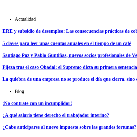
Actualidad
ERE y subsidio de desempleo: Las consecuencias prácticas de cobr
5 claves para leer unas cuentas anuales en el tiempo de un café
Santiago Paz y Pablo Guntiñas, nuevos socios profesionales de V
Fijeza tras el caso Obadal: el Supremo dicta su primera sentencia
La quiebra de una empresa no se produce el día que cierra, sino
Blog
¡No contrate con un incumplidor!
¿A qué salario tiene derecho el trabajador interino?
¿Cabe anticiparse al nuevo impuesto sobre las grandes fortunas?