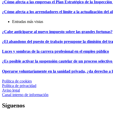
¿Cómo afecta a las empresas el Plan Estratégico de la Inspecció
¿Cómo afecta a los arrendadores el límite a la actualización del a
Entradas más vistas
¿Cabe anticiparse al nuevo impuesto sobre las grandes fortunas?
¿El abandono del puesto de trabajo presupone la dimisión del t
Luces y sombras de la carrera profesional en el empleo público
¿Es posible activar la suspensión cautelar de un proceso selectivo
Operarse voluntariamente en la sanidad privada, ¿da derecho a 
Política de cookies
Política de privacidad
Aviso legal
Canal interno de información
Síguenos