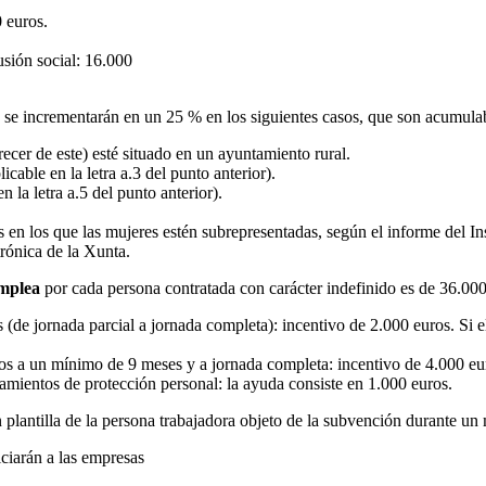
 euros.
usión social: 16.000
se incrementarán en un 25 % en los siguientes casos, que son acumulabl
recer de este) esté situado en un ayuntamiento rural.
cable en la letra a.3 del punto anterior).
 la letra a.5 del punto anterior).
s en los que las mujeres estén subrepresentadas, según el informe del Inst
trónica de la Xunta.
Emplea
por cada persona contratada con carácter indefinido es de 36.000
s (de jornada parcial a jornada completa): incentivo de 2.000 euros. Si 
nuos a un mínimo de 9 meses y a jornada completa: incentivo de 4.000 eu
amientos de protección personal: la ayuda consiste en 1.000 euros.
n plantilla de la persona trabajadora objeto de la subvención durante u