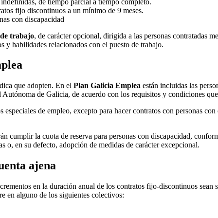
 indefinidas, de tiempo parcial a tiempo completo.
ratos fijo discontinuos a un mínimo de 9 meses.
onas con discapacidad
 de trabajo
, de carácter opcional, dirigida a las personas contratadas m
 y habilidades relacionados con el puesto de trabajo.
mplea
ídica que adopten. En el
Plan Galicia Emplea
están incluidas las pers
d Autónoma de Galicia, de acuerdo con los requisitos y condiciones que 
s especiales de empleo, excepto para hacer contratos con personas con 
n cumplir la cuota de reserva para personas con discapacidad, conform
ras o, en su defecto, adopción de medidas de carácter excepcional.
cuenta ajena
ncrementos en la duración anual de los contratos fijo-discontinuos sean s
e en alguno de los siguientes colectivos: