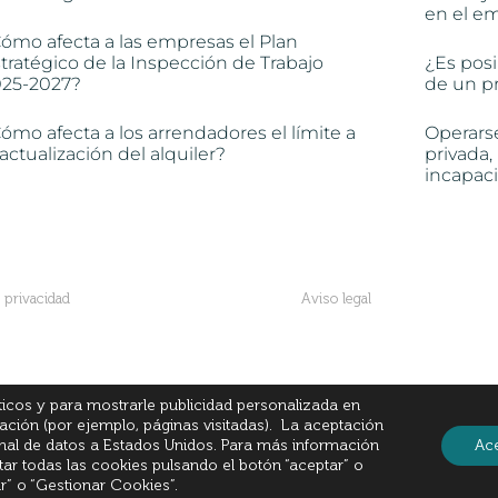
en el e
ómo afecta a las empresas el Plan
tratégico de la Inspección de Trabajo
¿Es posi
025-2027?
de un pr
ómo afecta a los arrendadores el límite a
Operars
 actualización del alquiler?
privada,
incapac
e privacidad
Aviso legal
© All Rights Reserved
íticos y para mostrarle publicidad personalizada en
gación (por ejemplo, páginas visitadas). La aceptación
onal de datos a Estados Unidos. Para más información
Ac
tar todas las cookies pulsando el botón “aceptar” o
r” o “Gestionar Cookies”.