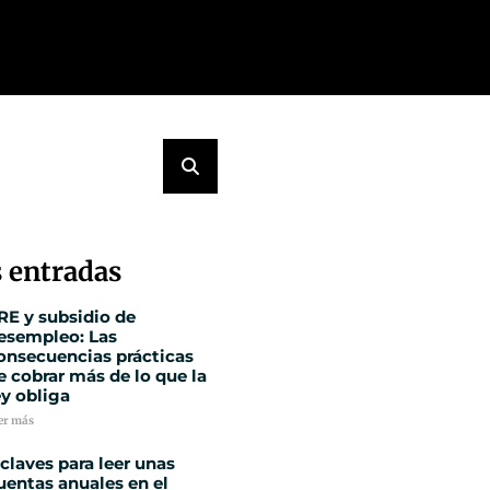
 entradas
RE y subsidio de
esempleo: Las
onsecuencias prácticas
e cobrar más de lo que la
ey obliga
er más
 claves para leer unas
uentas anuales en el