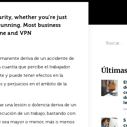
rity, whether you’re just
 running. Most business
ine and VPN
rmanente deriva de un accidente de
 cuantía que percibe el trabajador
Últimas
e y puede tener efectos en la
E
y perjuicios en el ámbito de la
d
c
d
l
 una lesión o dolencia deriva de un
Le
jecución de un trabajo, bastando con
5
ue sea mayor o menor, más o menos
c