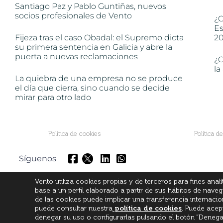
Santiago Paz y Pablo Guntiñas, nuevos
socios profesionales de Vento
¿C
Es
Fijeza tras el caso Obadal: el Supremo dicta
2
su primera sentencia en Galicia y abre la
puerta a nuevas reclamaciones
¿C
la
La quiebra de una empresa no se produce
el día que cierra, sino cuando se decide
mirar para otro lado
Política de cookies
Política d
Síguenos
Vento utiliza cookies propias y de terceros para fines anal
base a un perfil elaborado a partir de sus hábitos de nave
de las cookies puede implicar una transferencia internaci
puede consultar nuestra
política de cookies
. Puede acep
denegar su uso o configurarlas pulsando el botón “Denega