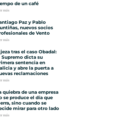
iempo de un café
er más
antiago Paz y Pablo
untiñas, nuevos socios
rofesionales de Vento
er más
ijeza tras el caso Obadal:
l Supremo dicta su
rimera sentencia en
alicia y abre la puerta a
uevas reclamaciones
er más
a quiebra de una empresa
o se produce el día que
ierra, sino cuando se
ecide mirar para otro lado
er más