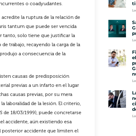
t
oncurrentes o coadyudantes.
Le
credite la ruptura de la relación de
S
iuris tantum que puede ser vencida
G
p
anto, solo tiene que justificar la
Le
 de trabajo, recayendo la carga de la
F
e produjo a consecuencia de la
e
p
G
n
isten causas de predisposición
Le
ial previas a un infarto en el lugar
L
ichas causas previas, por su mera
n
a laboralidad de la lesión. El criterio,
c
d
TS de 18/03/1999), puede concretarse
Le
del accidente, aún existiendo esa
 posterior accidente que limiten el