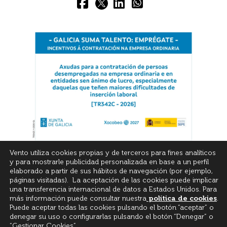
Vento utiliza cookies propias y de terceros para fines analíticos
y para mostrarle publicidad personalizada en base a un perfil
elaborado a partir de sus hábitos de navegación (por ejemplo,
páginas visitadas). La aceptación de las cookies puede implicar
una transferencia internacional de datos a Estados Unidos. Para
más información puede consultar nuestra
política de cookies
.
© All Rights Reserved
Puede aceptar todas las cookies pulsando el botón “aceptar” o
denegar su uso o configurarlas pulsando el botón “Denegar” o
“Gestionar Cookies”.